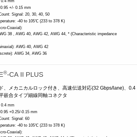
0.4 mm
0.95 +/- 0.15 mm
Count:
Signal: 20, 30, 40, 50
perature:
-40 to 105℃ (233 to 378 K)
cro-Coaxial):
WG 38
AWG 40
AWG 42
AWG 44
* (Characteristic impedance
inaxial):
AWG 40
AWG 42
screte):
AWG 34
AWG 36
®
E
-CA II PLUS
、メカニカルロック付き、高速伝送対応(32 Gbps/lane)、0.4
平嵌合タイプ細線同軸コネクタ
0.4 mm
0.95 +0.25/-0.15 mm
Count:
Signal: 60
perature:
-40 to 105℃ (233 to 378 K)
cro-Coaxial):