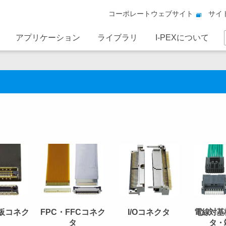
コーポレートウェブサイト
サイ
アプリケーション
ライブラリ
I-PEXについて
板コネク
FPC・FFCコネク
I/Oコネクタ
電線対基
タ
タ
タ・