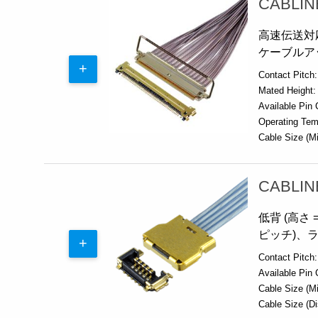
CABLIN
高速伝送対応 
ケーブルア
Contact Pitch:
Mated Height:
Available Pin 
Operating Tem
Cable Size (Mi
CABLIN
低背 (高さ =
ピッチ)、
Contact Pitch:
Available Pin 
Cable Size (Mi
Cable Size (Di