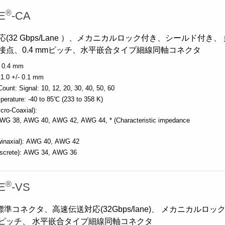
®
E
-CA
(32 Gbps/Lane ）、メカニカルロック付き、シールド付き、
接点、0.4 mmピッチ、水平嵌合タイプ細線同軸コネクタ
0.4 mm
1.0 +/- 0.1 mm
Count:
Signal: 10, 12, 20, 30, 40, 50, 60
perature:
-40 to 85℃ (233 to 358 K)
cro-Coaxial):
WG 38
AWG 40
AWG 42
AWG 44
* (Characteristic impedance
inaxial):
AWG 40
AWG 42
screte):
AWG 34
AWG 36
®
E
-VS
標準コネクタ、高速伝送対応(32Gbps/lane)、 メカニカルロッ
mmピッチ、 水平嵌合タイプ細線同軸コネクタ