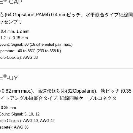
E
-CAP
(64 Gbps/lane PAM4) 0.4 mmピッチ、水平嵌合タイプ細線
ッセンブリ
0.4 mm
1.2 mm
1.2 +/- 0.15 mm
Count:
Signal: 50 (16 differential pair max.)
perature:
-40 to 85℃ (233 to 358 K)
cro-Coaxial):
AWG 38
®
E
-UY
 0.82 mm max.)、高速伝送対応(32Gbps/lane)、狭ピッチ (0.35
ライトアングル縦嵌合タイプ, 細線同軸ケーブルコネクタ
0.35 mm
Count:
Signal: 5, 10, 12
cro-Coaxial):
AWG 40
AWG 42
screte):
AWG 36