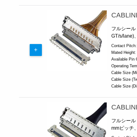
CABLIN
フルシールド
GT/s/l
Contact Pitch:
Mated Height:
Available Pin 
Operating Tem
Cable Size (Mi
Cable Size (Tw
Cable Size (Di
CABLIN
フルシールド
mmピッチ