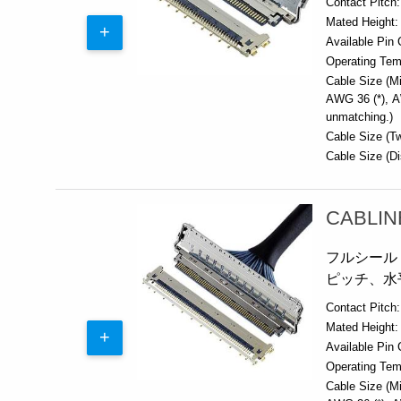
Contact Pitch:
Mated Height:
Available Pin 
Operating Tem
Cable Size (Mi
AWG 36 (*)
A
unmatching.)
Cable Size (Tw
Cable Size (Di
CABLIN
フルシールド
ピッチ、水
Contact Pitch:
Mated Height:
Available Pin 
Operating Tem
Cable Size (Mi