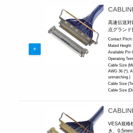
CABLIN
高速伝送対応
点グランド
Contact Pitch:
Mated Height:
Available Pin 
Operating Tem
Cable Size (Mi
AWG 36 (*)
A
unmatching.)
Cable Size (Tw
Cable Size (Di
CABLIN
VESA規格
き、0.5