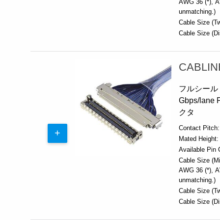
AWG 36 (*)
A
unmatching.)
Cable Size (Tw
Cable Size (Di
CABLIN
フルシール
Gbps/l
クタ
Contact Pitch:
Mated Height:
Available Pin 
Cable Size (Mi
AWG 36 (*)
A
unmatching.)
Cable Size (Tw
Cable Size (Di