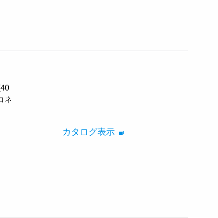
40
軸コネ
カタログ表示