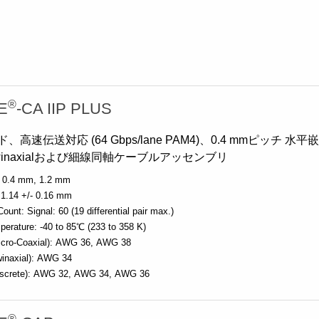
®
E
-CA IIP PLUS
高速伝送対応 (64 Gbps/lane PAM4)、0.4 mmピッチ 水平
inaxialおよび細線同軸ケーブルアッセンブリ
0.4 mm
1.2 mm
1.14 +/- 0.16 mm
Count:
Signal: 60 (19 differential pair max.)
perature:
-40 to 85℃ (233 to 358 K)
cro-Coaxial):
AWG 36
AWG 38
inaxial):
AWG 34
screte):
AWG 32
AWG 34
AWG 36
®