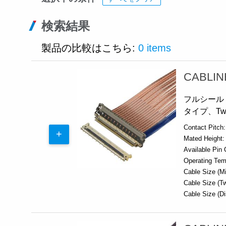
検索結果
製品の比較はこちら:
0 items
CABLIN
フルシールド、
タイプ、Tw
Contact Pitch:
Mated Height:
Available Pin 
Operating Tem
Cable Size (Mi
Cable Size (Tw
Cable Size (Di