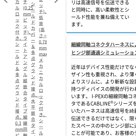
カ
チ
リは高速信号を伝送できる
シ
ッ
ル
(0.25
と同時に、高い柔軟性とシ
ー
チ)、
ロ
mm
ル
ールド性能を兼ね備えてい
低
ッ
ピ
ド
背
ます。
ク
ッ
カ
(高
付
チ)、
バ
さ =
き、
ラ
ー
0.78
細線同軸コネクタハーネスに
シ
イ
＆
mm
ー
ト
ヒンジ部通過シミュレーショ
多
max)、
ル
ア
点
メ
ド
ン
グ
カ
近年はデバイス性能だけでな
＆
グ
ラ
ニ
ザイン性も重視され、より薄
多
ル
ン
カ
点
縦
よりスリムに、より斬新な設
ド
ル
グ
嵌
持つディバイスの開発が行わ
接
ロ
ラ
合
点、
います。 I-PEXの細線同軸コ
ッ
ン
タ
水
ク
®
タであるCABLINE
シリーズ
ド
イ
平
付
いたハーネスは高速信号を綺
接
プ
嵌
き、
点、
細
伝送できるだけではなく、限
合
シ
0.3
線
たスペースの中のヒンジ部に
タ
ー
mm
同
イ
ことが可能であり、お客様の
ル
ピ
軸