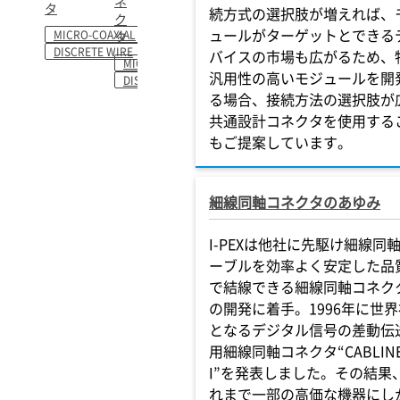
ネ
タ​
続方式の選択肢が増えれば、
ク
ュールがターゲットとできる
MICRO-COAXIAL
タ
DISCRETE WIRE
バイスの市場も広がるため、
MICRO-COAXIAL
汎用性の高いモジュールを開
DISCRETE WIRE
る場合、接続方法の選択肢が
共通設計コネクタを使用する
もご提案しています。
細線同軸コネクタのあゆみ
I-PEXは他社に先駆け細線同
ーブルを効率よく安定した品
で結線できる細線同軸コネク
の開発に着手。1996年に世界
となるデジタル信号の差動伝
用細線同軸コネクタ“CABLIN
I”を発表しました。その結果
れまで一部の高価な機器にし