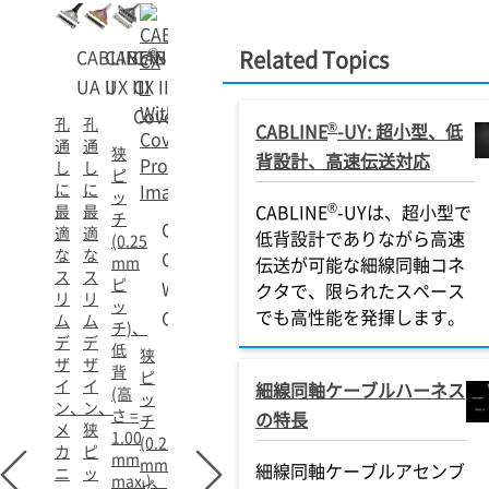
®
®
®
CABLINE
CABLINE
CABLINE
-
-
-
Related Topics
UA II
UX II
CX II With
Cover
孔
孔
®
CABLINE
-UY: 超小型、低
通
通
狭
背設計、高速伝送対応
し
し
ピ
に
に
ッ
®
CABLINE
-UYは、超小型で
最
最
チ
®
CABLINE
-
適
適
低背設計でありながら高速
(0.25
な
な
CX II
mm
伝送が可能な細線同軸コネ
ス
ス
ピ
Without
クタで、限られたスペース
リ
リ
ッ
でも高性能を発揮します。
Cover
ム
ム
チ)、
デ
デ
低
狭
ザ
ザ
背
ピ
イ
イ
細線同軸ケーブルハーネス
(高
ッ
ン、
ン、
さ =
の特長
チ
メ
狭
1.00
(0.25
カ
ピ
mm
mm
細線同軸ケーブルアセンブ
ニ
ッ
max.)、
ピ