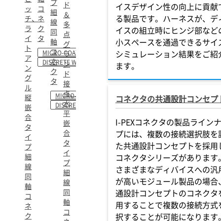
プ
ド
イスデザイン性の向上に貢献
ッ
コ
細
＆
る製品です。ハーネスが、デ
チ、
ネ
線
多
ラ
ク
イスの組立時にヒンジ部など
同
点
イ
タ
小スペースを通過できるサイ
軸
グ
ト
コ
シミュレーション結果をご紹
MICRO-COAXIAL
ラ
ア
ネ
DISCRETE WIRE
ン
ます。
ン
ク
ド
グ
タ
接
ル
点、
MICRO-COAXIAL
縦
コネクタの共通設計コンセプ
水
DISCRETE WIRE
嵌
平
合
I-PEXコネクタの製品ライン
嵌
タ
合
プには、複数の接続選択肢を
イ
タ
た共通設計コンセプトを採用
プ
イ
細
コネクタシリーズがあります
プ
線
さまざまなディバイスへの汎
細
同
が高いモジュール製品の場合
線
軸
同
通設計コンセプトのコネクタ
コ
軸
用することで複数の接続方式
ネ
コ
ク
択することが可能になります