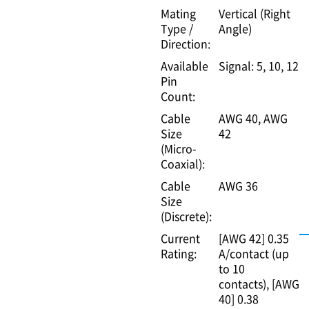
Mating
Vertical (Right
Type /
Angle)
Direction:
Available
Signal: 5, 10, 12
Pin
Count:
Cable
AWG 40
AWG
Size
42
(Micro-
Coaxial):
Cable
AWG 36
Size
(Discrete):
Current
[AWG 42] 0.35
Rating:
A/contact (up
to 10
contacts)
[AWG
40] 0.38