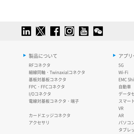
製品について
アプリ
RFコネクタ
5G
細線同軸・Twinaxialコネクタ
Wi-Fi
基板対基板コネクタ
EMC Shi
FPC・FFCコネクタ
自動車
I/Oコネクタ
データ
電線対基板コネクタ・端子
スマー
VR
カードエッジコネクタ
AR
アクセサリ
パソコ
タブレ