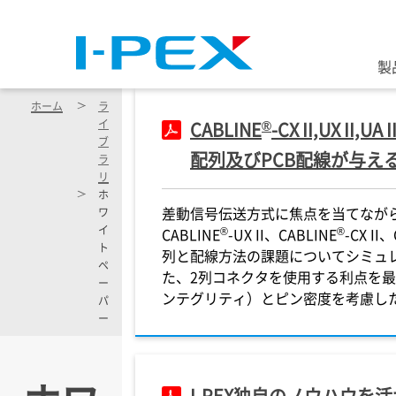
メインコンテンツに移動
製
ホーム
ラ
®
イ
CABLINE
-CX II,UX I
ブ
配列及びPCB配線が与え
ラ
リ
ホ
差動信号伝送方式に焦点を当てながら、
ワ
イ
®
®
CABLINE
-UX II、CABLINE
-CX II
ト
列と配線方法の課題についてシミュ
ペ
た、2列コネクタを使用する利点を
ー
ンテグリティ）とピン密度を考慮し
パ
ー
I-PEX
独自のノウハウを活