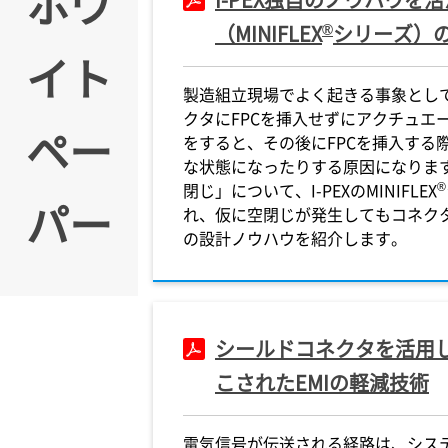
ホワ
®
（MINIFLEX
シリーズ）
イト
製造組立現場でよく起きる事象とし
クタにFPCを挿入せずにアクチュエ
ペー
をすると、その後にFPCを挿入する
な状態になったりする原因になりま
®
閉じ」について、
I-PEX
のMINIFLEX
パー
れ、仮に空閉じが発生してもコネク
の設計ノウハウを紹介します。
シールドコネクタを活用し
こされたEMIの軽減技術
電気信号が伝送される経路は、シス