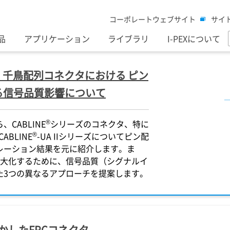
コーポレートウェブサイト
サイ
品
アプリケーション
ライブラリ
I-PEXについて
I,UA II 千鳥配列コネクタにおける ピン
る信号品質影響について
®
CABLINE
シリーズのコネクタ、特に
®
、CABLINE
-UA IIシリーズについてピン配
レーション結果を元に紹介します。ま
最大化するために、信号品質（シグナルイ
た3つの異なるアプローチを提案します。
かしたFPCコネクタ