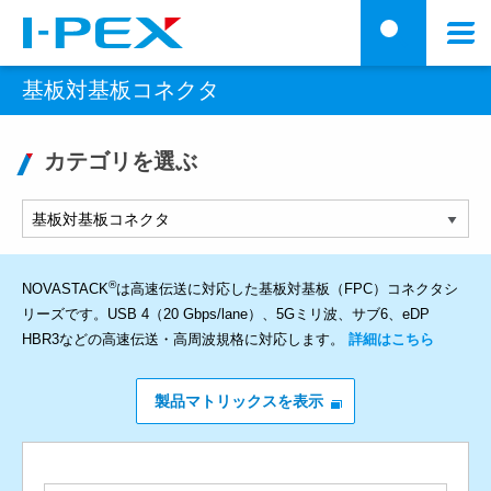
メインコンテンツに移動
メ
検
ニ
基板対基板コネクタ
ュ
ー
カテゴリを選ぶ
®
NOVASTACK
は高速伝送に対応した基板対基板（FPC）コネクタシ
リーズです。USB 4（20 Gbps/lane）、5Gミリ波、サブ6、eDP
HBR3などの高速伝送・高周波規格に対応します。
詳細はこちら
製品マトリックスを表示