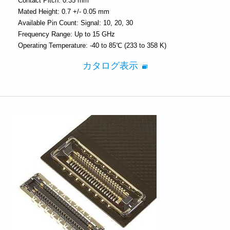
Contact Pitch:
0.35 mm
Mated Height:
0.7 +/- 0.05 mm
Available Pin Count:
Signal: 10, 20, 30
Frequency Range:
Up to 15 GHz
Operating Temperature:
-40 to 85℃ (233 to 358 K)
カタログ表示