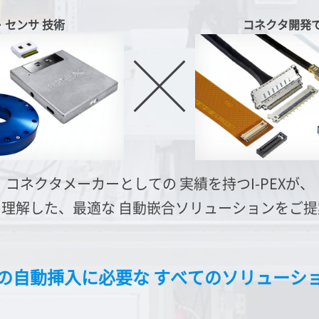
・センサ
技術
コネクタ開発
コネクタメーカーとしての
実績を持つ
I-PEX
が、
を理解した、最適な
自動嵌合ソリューションをご提
の自動挿入に必要な
すべてのソリューシ