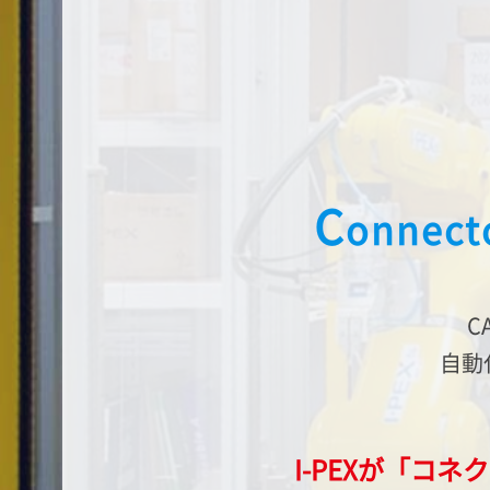
C
onnect
C
自動
I-PEX
が「コネ