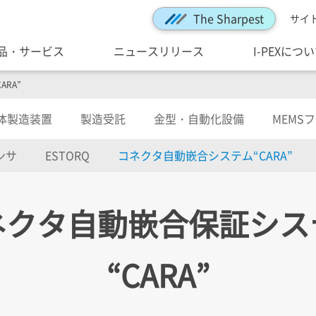
The Sharpest
サイ
品・サービス
ニュースリリース
I-PEXにつ
RA”
体製造装置
製造受託
金型・自動化設備
MEMS
ンサ
ESTORQ
コネクタ自動嵌合システム“CARA”
ネクタ自動嵌合保証シス
“CARA”