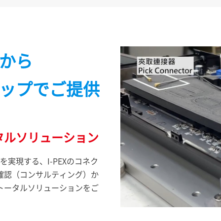
から
ップでご提供
タルソリューション
化を実現する、
I-PEX
のコネク
確認（コンサルティング）か
トータルソリューションをご