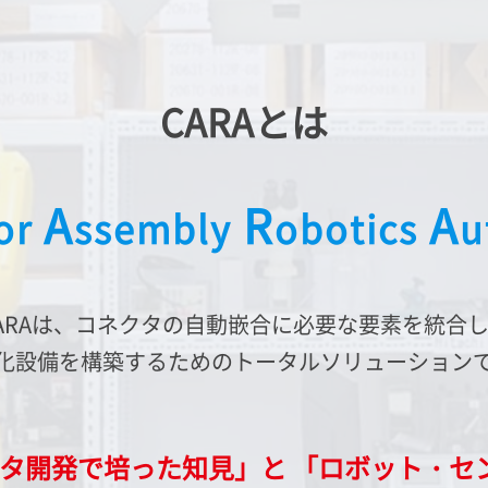
CARAとは
A
R
A
or
ssembly
obotics
u
ARAは、
コネクタの自動嵌合に必要な要素を統合
化設備を構築するための
トータルソリューション
クタ開発で培った知見」と
「ロボット・セ