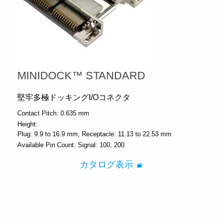
MINIDOCK™ STANDARD
堅牢多極ドッキングI/Oコネクタ
Contact Pitch:
0.635 mm
Height:
Plug: 9.9 to 16.9 mm
Receptacle: 11.13 to 22.53 mm
Available Pin Count:
Signal: 100, 200
カタログ表示