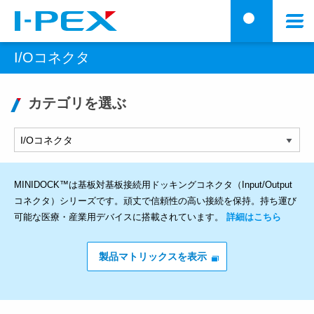
メインコンテンツに移動
メ
検
ニ
I/Oコネクタ
ュ
ー
カテゴリを選ぶ
MINIDOCK™は基板対基板接続用ドッキングコネクタ（Input/Output
コネクタ）シリーズです。頑丈で信頼性の高い接続を保持。持ち運び
可能な医療・産業用デバイスに搭載されています。
詳細はこちら
製品マトリックスを表示