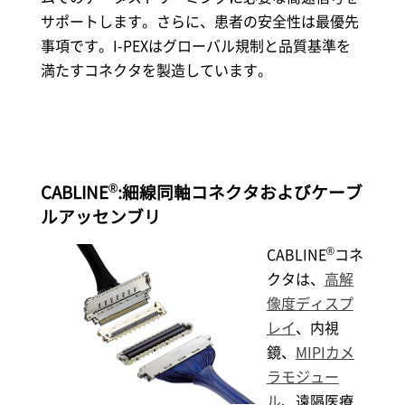
サポートします。さらに、患者の安全性は最優先
事項です。
I-PEX
はグローバル規制と品質基準を
満たすコネクタを製造しています。
®
CABLINE
:細線同軸コネクタおよびケーブ
ルアッセンブリ
®
CABLINE
コネ
クタは、
高解
像度ディスプ
レイ
、内視
鏡、
MIPIカメ
ラモジュー
ル
、遠隔医療