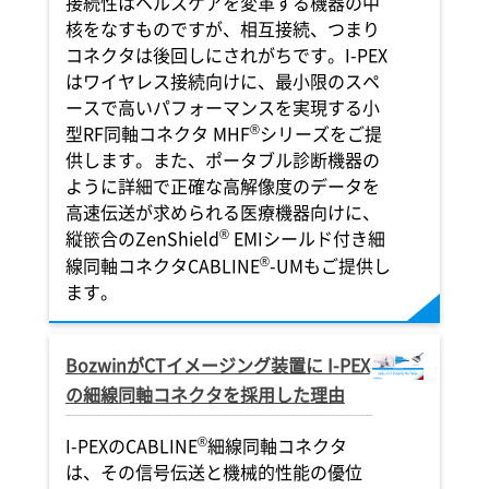
接続性はヘルスケアを変革する機器の中
核をなすものですが、相互接続、つまり
コネクタは後回しにされがちです。
I-PEX
はワイヤレス接続向けに、最小限のスペ
ースで高いパフォーマンスを実現する小
®
型RF同軸コネクタ MHF
シリーズをご提
供します。また、ポータブル診断機器の
ように詳細で正確な高解像度のデータを
高速伝送が求められる医療機器向けに、
®
縦篏合のZenShield
EMIシールド付き細
®
線同軸コネクタCABLINE
-UMもご提供し
ます。
BozwinがCTイメージング装置に
I-PEX
の細線同軸コネクタを採用した理由
®
I-PEX
のCABLINE
細線同軸コネクタ
は、その信号伝送と機械的性能の優位