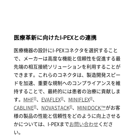
医療革新に向けた
I-PEX
との連携
医療機器の設計に
I-PEX
コネクタを選択すること
で、メーカーは高度な機能と信頼性を促進する最
先端の相互接続ソリューションを利用することが
できます。これらのコネクタは、製造開発スピー
ドを加速、重要な規制へのコンプライアンスを維
持することで、最終的には患者の治療に貢献しま
®
®
®
す。
MHF
、
EVAFLEX
、
MINIFLEX
、
®
®
CABLINE
、
NOVASTACK
、
MINIDOCK™
がお客
様の製品の性能と信頼性をどのように向上させる
かについては、
I-PEX
まで
お問い合わせ
くださ
い。