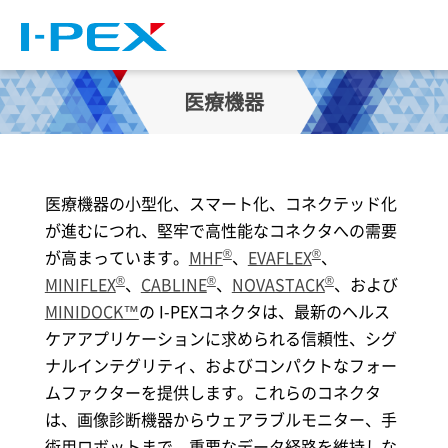
メインコンテンツに移動
医療機器
医療機器の小型化、スマート化、コネクテッド化
が進むにつれ、堅牢で高性能なコネクタへの需要
®
®
が高まっています。
MHF
、
EVAFLEX
、
®
®
®
MINIFLEX
、
CABLINE
、
NOVASTACK
、および
MINIDOCK™
の
I-PEX
コネクタは、最新のヘルス
ケアアプリケーションに求められる信頼性、シグ
ナルインテグリティ、およびコンパクトなフォー
ムファクターを提供します。これらのコネクタ
は、画像診断機器からウェアラブルモニター、手
術用ロボットまで、重要なデータ経路を維持しな