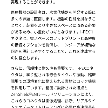
実現することができます。
医療機器の設計者は、次世代機器を開発する際に
多くの課題に直面します。機器の性能を損なうこ
となく、装置をより小さなスペースに収める必要
があるため、小型化がカギとなります。
I-PEX
コ
ネクタは、省スペースのフットプリントと高密度
の接続オプションを提供し、エンジニアが複雑な
回路を設計しやすくすることで、これを達成する
のに役立ちます。
さらに、信頼性と耐久性も重要です。
I-PEX
コネ
クタは、繰り返される嵌合サイクルや振動、臨床
現場での環境変化に耐えられる素材と
ロック機構
を採用しています。精密に設計された接点と
®
ZenShield
EMIシールドソリューション
により、
これらのコネクタは画像処理、診断、リアルタイ
ムでのデータストリーミングに必要な高速信号を