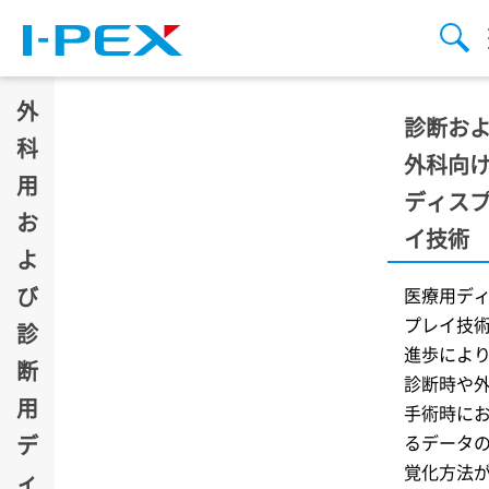
メインコンテンツに移動
検
メ
ニ
ュ
ー
外
診断お
科
外科向
用
ディス
お
イ技術
よ
び
医療用デ
プレイ技
診
進歩によ
断
診断時や
用
手術時に
デ
るデータ
覚化方法
ィ