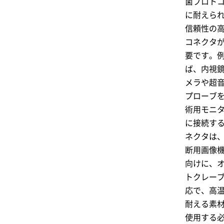
菌プロト
に耐えら
信頼性の
コネクタ
要です。
ば、内視
メラや超
プローブ
術用モニ
に接続す
ネクタは
断用画像
向けに、
トクレー
応で、高
耐える素
使用する