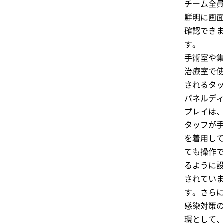
チーム全
鮮明に画
確認でき
す。
手術室や
治療室で
されるタ
パネルデ
プレイは
タッフが
を着用し
ても操作
るように
されてい
す。さら
感染対策
環として