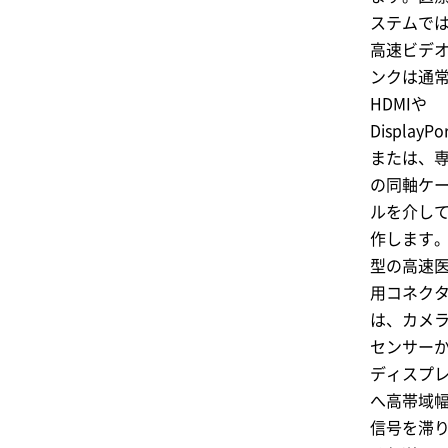
ステムで
高速ビデ
ンクは通
HDMIや
DisplayPo
または、
の同軸ケ
ルを介し
作します
型の高速
用コネク
は、カメ
センサー
ディスプ
へ高帯域
信号を滞