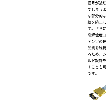
信号が途
てしまう
な部分的
続を防止
す。さら
高解像度
テンツの
品質を維
るため、
ルド設計
すことも
です。