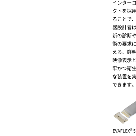
インター
クトを採
ることで
器設計者
新の診断
術の要求
える、鮮
映像表示
牢かつ衛
な装置を
できます
®
EVAFLEX
5