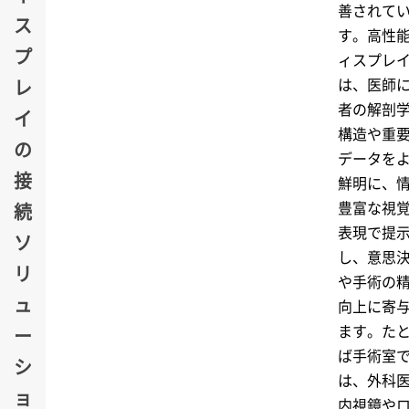
善されて
ス
す。高性
プ
ィスプレ
は、医師
レ
者の解剖
イ
構造や重
の
データを
接
鮮明に、
豊富な視
続
表現で提
ソ
し、意思
リ
や手術の
ュ
向上に寄
ます。た
ー
ば手術室
シ
は、外科
ョ
内視鏡や