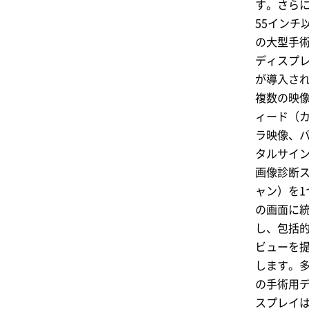
す。さら
55インチ
の大型手
ディスプ
が導入さ
複数の映
ィード（
ラ映像、
タルサイ
画像診断
ャン）を1
の画面に
し、包括
ビューを
します。
の手術用
スプレイ