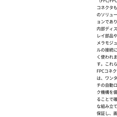
（FFC/FP
コネクタ
のソリュ
ョンであ
内部ディ
レイ部品
メラモジ
ルの接続
く使われ
す。これ
FPCコネ
は、ワン
チの自動
ク機構を
ることで
な組み立
保証し、