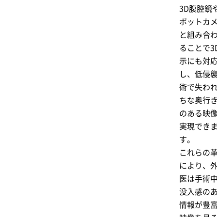
3D腹腔鏡
ボットカ
と組み合
ることで3
示にも対
し、低侵
術で失わ
ちな奥行
のある映
実現でき
す。
これらの
により、
医は手術
没入感の
情報が豊