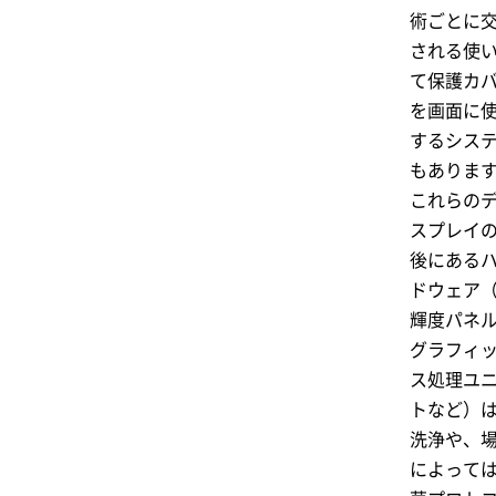
術ごとに
される使
て保護カ
を画面に
するシス
もありま
これらの
スプレイ
後にある
ドウェア
輝度パネ
グラフィ
ス処理ユ
トなど）
洗浄や、
によって