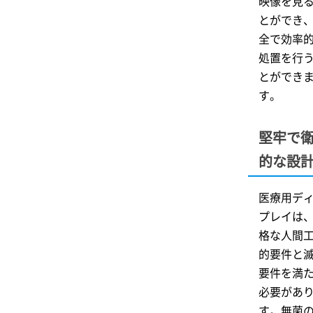
映像を見
とができ
全で効率
処置を行
とができ
す。
堅牢で
的な設
医療用デ
プレイは
格な人間
的要件と
要件を満
必要があ
す。無菌