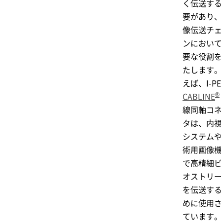
く伝送す
要があり
像伝送チ
ンにおい
要な役割
たします
えば、
I-P
®
CABLINE
線同軸コ
タは、内
システム
術用画像
で高精細
オストリ
を伝送す
めに使用
ています