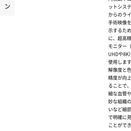
ン
ットシス
からのラ
手術映像
示するた
に、超高
モニター（
UHDや8K
使用しま
解像度と
精度が向
ることで
細な血管
妙な組織
いなど細
で明確に
ことがで