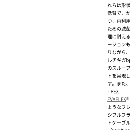
れらは形
低背で、
つ、再利
ための滅
理に耐え
ージョン
りながら
ルチギガbp
のスルー
トを実現
す。また
I-PEX
®
EVAFLEX
ようなフ
シブルフ
トケーブ