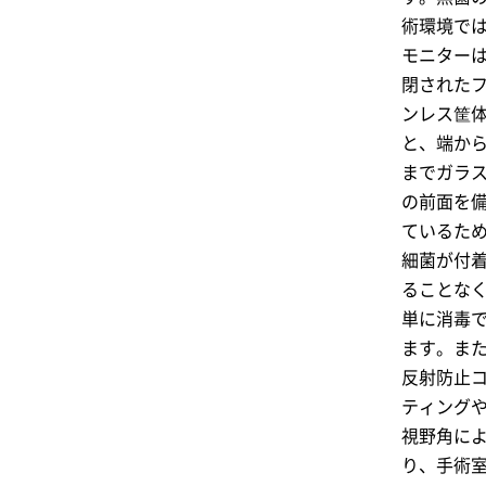
術環境で
モニター
閉された
ンレス筐
と、端か
までガラ
の前面を
ているた
細菌が付
ることな
単に消毒
ます。ま
反射防止
ティング
視野角に
り、手術