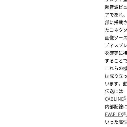
超音波ビ
アであれ
部に搭載
たコネク
画像ソー
ディスプ
を確実に
すること
これらの
は成り立
います。
伝送には
®
CABLINE
内部配線
®
EVAFLEX
いった高