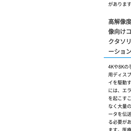
がありま
高解像
像向け
クタソ
ーショ
4Kや8Kの
用ディス
イを駆動
には、エ
を起こす
なく大量
ータを伝
る必要が
ます。医