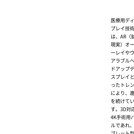
医療用デ
プレイ技
は、AR（
現実）オ
ーレイや
アラブル
ドアップ
スプレイ
ったトレ
により、
を続けて
す。3D対
4K手術用
ルであれ
ブレット