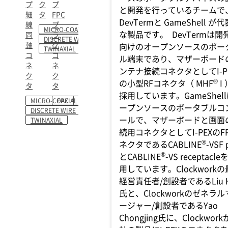
プ
ク
プ
と開発を行っているチームで
細
タ
FPC
DevTermと GameShell が
線
プ
MICRO-COAXIAL
な製品です。 DevTermは開
同
ラ
DISCRETE WIRE
軸
グ
向けのオープンソースのポー
TWINAXIAL
コ
コ
ル端末であり、マザーボード
ネ
ネ
ンテナ接続コネクタとしてI-P
ク
ク
®
の小型RFコネクタ（ MHF
I
タ
タ
採用しています。GameShel
MICRO-COAXIAL
FPC
ープンソースのポータブルコ
DISCRETE WIRE
ールで、マザーボードと画面
TWINAXIAL
続用コネクタとしてI-PEXのF
®
ネクタであるCABLINE
-VSF 
®
とCABLINE
-VS receptacle
用しています。Clockwork
経営責任者/創設者であるLiu H
氏と、Clockworkのゼネラ
ージャー/創設者であるYao
Chongjing氏に、Clockwor