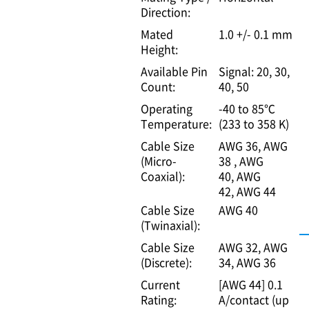
Direction:
Mated
1.0 +/- 0.1 mm
Height:
Available Pin
Signal: 20, 30,
Count:
40, 50
Operating
-40 to 85℃
Temperature:
(233 to 358 K)
Cable Size
AWG 36
AWG
(Micro-
38
AWG
Coaxial):
40
AWG
42
AWG 44
Cable Size
AWG 40
(Twinaxial):
Cable Size
AWG 32
AWG
(Discrete):
34
AWG 36
Current
[AWG 44] 0.1
Rating:
A/contact (up