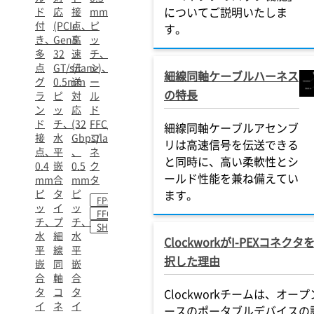
についてご説明いたしま
ド
応
接
mm
付
(PCIe
点、
ピ
す。
き、
Gen5
高
ッ
多
32
速
チ、
点
GT/s/lane)、
伝
シ
細線同軸ケーブルハーネス
グ
0.5mm
送
ー
の特長
ラ
ピ
対
ル
ン
ッ
応
ド
ド
チ、
(32
FFC/FPC
細線同軸ケーブルアセンブ
接
水
Gbps/lane)
コ
リは高速信号を伝送できる
点、
平
、
ネ
と同時に、高い柔軟性とシ
0.4
嵌
0.5
ク
ールド性能を兼ね備えてい
mm
合
mm
タ
ピ
タ
ピ
ます。
FPC
ッ
イ
ッ
FFC
チ、
プ
チ、
SHIELD FFC
水
細
水
ClockworkがI-PEXコネクタ
平
線
平
択した理由
嵌
同
嵌
合
軸
合
タ
コ
タ
Clockworkチームは、オー
イ
ネ
イ
ースのポータブルデバイスの