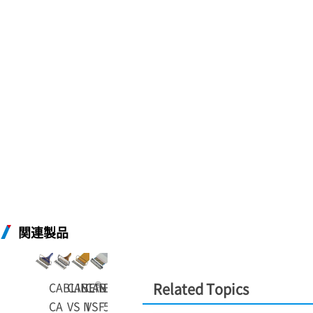
関連製品
®
®
®
®
CABLINE
CABLINE
CABLINE
-
EVAFLEX
-
-
Related Topics
CA
VS II
VSF
5-VS