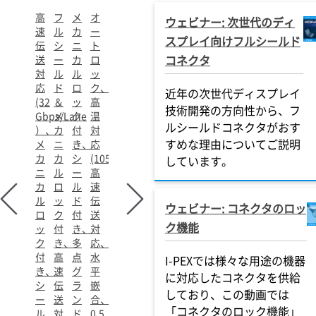
高
フ
メ
オ
ウェビナー: 次世代のディ
速
ル
カ
ー
スプレイ向けフルシールド
伝
シ
ニ
ト
コネクタ
送
ー
カ
ロ
対
ル
ル
ッ
応
ド
ロ
ク、
近年の次世代ディスプレイ
(32
＆
ッ
高
技術開発の方向性から、フ
Gbps/Lane
メ
ク
温
ルシールドコネクタがおす
）、
カ
付
対
すめな理由についてご説明
メ
ニ
き、
応
カ
カ
シ
(105℃)、
しています。
ニ
ル
ー
高
カ
ロ
ル
速
ル
ッ
ド
伝
ウェビナー: コネクタのロッ
ロ
ク
付
送
ク機能
ッ
付
き、
対
ク
き、
多
応、
付
高
点
水
I-PEXでは様々な用途の機器
き、
速
グ
平
に対応したコネクタを供給
シ
伝
ラ
嵌
しており、この動画では
ー
送
ン
合、
「コネクタのロック機能」
ル
対
ド
0.5