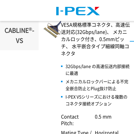
メインコンテンツに移動
VESA規格標準コネクタ、高速伝
®
CABLINE
-
送対応(32Gbps/lane)、 メカニ
カルロック付き、0.5mmピッ
VS
チ、 水平嵌合タイプ細線同軸コ
ネクタ
32Gbps/lane の高速伝送内部接続
に最適
メカニカルロックバーによる不完
全嵌合防止とPlug抜け防止
I-PEX
VSシリーズにおける複数の
コネクタ接続オプション
Contact
0.5 mm
Pitch:
Mating Type /
Horizontal