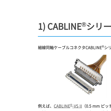
®
1) CABLINE
シリ
®
細線同軸ケーブルコネクタCABLINE
シ
®
例えば、
CABLINE
-VS II
（0.5 mm