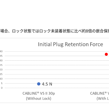
コネクタの場合、ロック状態ではロック未装着状態に比べ約8倍の嵌合