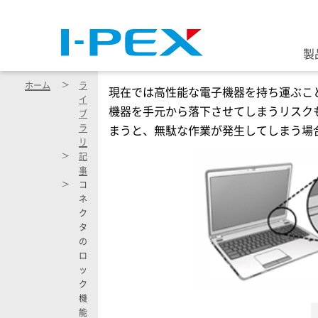
メインコンテンツに移動
製
ホーム
ラ
現在では高性能な電子機器を持ち運ぶこ
イ
機器を手元から落下させてしまうリスク
ブ
ラ
まうと、無駄な作業が発生してしまう場
リ
記
事
コ
ネ
ク
タ
の
ロ
ッ
ク
機
能