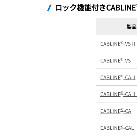
ロック機能付きCABLINE
製品
®
CABLINE
-VS II
®
CABLINE
-VS
®
CABLINE
-CA II
®
CABLINE
-CA I
®
CABLINE
-CA
®
CABLINE
-CAL