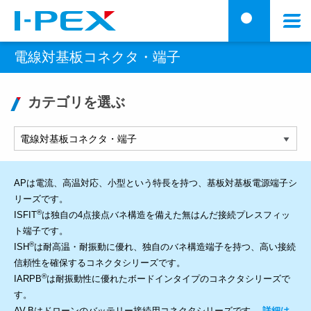
メインコンテンツに移動
メ
検
ニ
電線対基板コネクタ・端子
ュ
ー
カテゴリを選ぶ
APは電流、高温対応、小型という特長を持つ、基板対基板電源端子シ
リーズです。
®
ISFIT
は独自の4点接点バネ構造を備えた無はんだ接続プレスフィッ
ト端子です。
®
ISH
は耐高温・耐振動に優れ、独自のバネ構造端子を持つ、高い接続
信頼性を確保するコネクタシリーズです。
®
IARPB
は耐振動性に優れたボードインタイプのコネクタシリーズで
す。
AV-Bはドローンのバッテリー接続用コネクタシリーズです。
詳細は