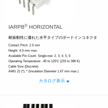
®
IARPB
HORIZONTAL
耐振動性に優れた水平タイプのボードインコネクタ
Contact Pitch:
2.5 mm
Height:
4.0 mm max.
Available Pin Count:
Single-row: 2, 3, 4, 5, 6
Operating Temperature:
-40 to 125℃ (233 to 398 K)
Cable Size (Discrete):
AWG 22 (*)
* (Insulation Diameter 1.67 mm max.)
カタログ表示