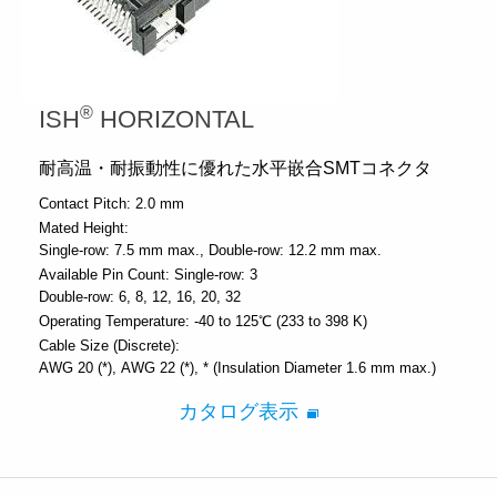
®
ISH
HORIZONTAL
耐高温・耐振動性に優れた水平嵌合SMTコネクタ
Contact Pitch:
2.0 mm
Mated Height:
Single-row: 7.5 mm max.
Double-row: 12.2 mm max.
Available Pin Count:
Single-row: 3
Double-row: 6, 8, 12, 16, 20, 32
Operating Temperature:
-40 to 125℃ (233 to 398 K)
Cable Size (Discrete):
AWG 20 (*)
AWG 22 (*)
* (Insulation Diameter 1.6 mm max.)
カタログ表示