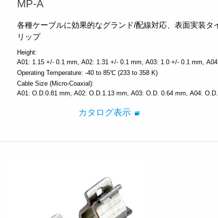
MP-A
各種ケーブルに効果的なグランド/配線対応、表面実装タ
リップ
Height:
A01: 1.15 +/- 0.1 mm
A02: 1.31 +/- 0.1 mm
A03: 1.0 +/- 0.1 mm
A04
Operating Temperature:
-40 to 85℃ (233 to 358 K)
Cable Size (Micro-Coaxial):
A01: O.D.0.81 mm
A02: O.D.1.13 mm
A03: O.D. 0.64 mm
A04: O.D
カタログ表示