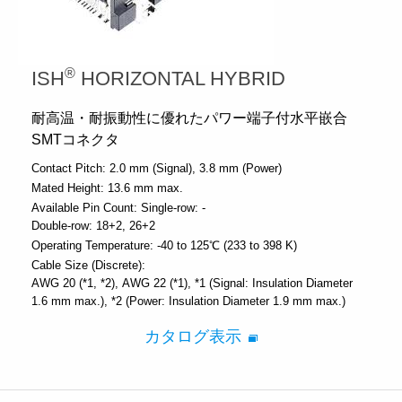
®
ISH
HORIZONTAL HYBRID
耐高温・耐振動性に優れたパワー端子付水平嵌合
SMTコネクタ
Contact Pitch:
2.0 mm (Signal)
3.8 mm (Power)
Mated Height:
13.6 mm max.
Available Pin Count:
Single-row: -
Double-row: 18+2, 26+2
Operating Temperature:
-40 to 125℃ (233 to 398 K)
Cable Size (Discrete):
AWG 20 (*1, *2)
AWG 22 (*1)
*1 (Signal: Insulation Diameter
1.6 mm max.)
*2 (Power: Insulation Diameter 1.9 mm max.)
カタログ表示