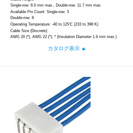
Single-row: 8.0 mm max.
Double-row: 11.7 mm max.
Available Pin Count:
Single-row: 3
Double-row: 8
Operating Temperature:
-40 to 125℃ (233 to 398 K)
Cable Size (Discrete):
AWG 20 (*)
AWG 22 (*)
* (Insulation Diameter 1.6 mm max.)
カタログ表示