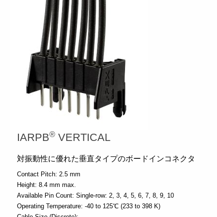
®
IARPB
VERTICAL
対振動性に優れた垂直タイプのボードインコネクタ
Contact Pitch:
2.5 mm
Height:
8.4 mm max.
Available Pin Count:
Single-row: 2, 3, 4, 5, 6, 7, 8, 9, 10
Operating Temperature:
-40 to 125℃ (233 to 398 K)
Cable Size (Discrete):