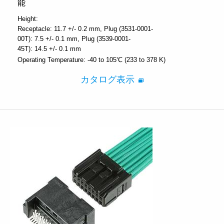
能
Height:
Receptacle: 11.7 +/- 0.2 mm
Plug (3531-0001-
00T): 7.5 +/- 0.1 mm
Plug (3539-0001-
45T): 14.5 +/- 0.1 mm
Operating Temperature:
-40 to 105℃ (233 to 378 K)
カタログ表示