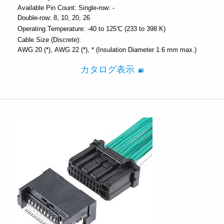
Available Pin Count:
Single-row: -
Double-row: 8, 10, 20, 26
Operating Temperature:
-40 to 125℃ (233 to 398 K)
Cable Size (Discrete):
AWG 20 (*)
AWG 22 (*)
* (Insulation Diameter 1.6 mm max.)
カタログ表示