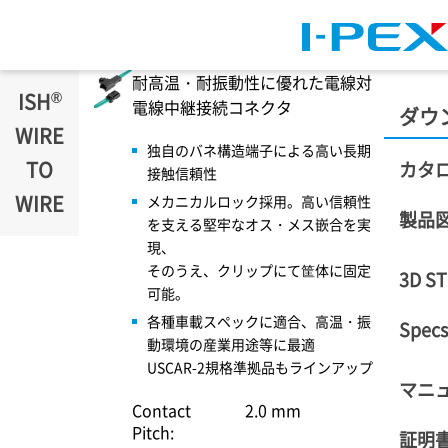
メインコンテンツに移動
耐高温・耐振動性に優れた電線対
®
ISH
電線中継接続コネクタ
ダウ
WIRE
独自のバネ構造端子による高い長期
TO
カタ
接触信頼性
WIRE
メカニカルロック採用。高い信頼性
製品
を支える堅牢なオス・メス嵌合を実
現、
そのうえ、クリップにて筐体に固定
3D S
可能。
各種車載スペックに適合、高温・振
Specs
動環境の産業用途等に最適
USCAR-2規格準拠品もラインアップ
マニ
Contact
2.0 mm
Pitch:
証明