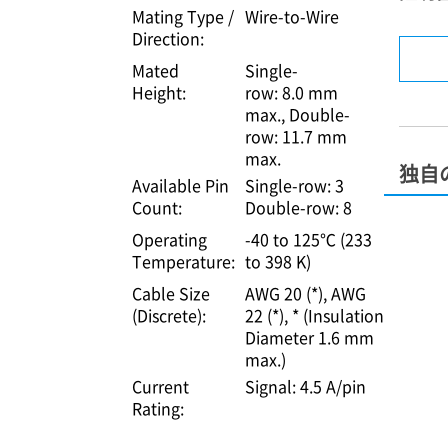
Mating Type /
Wire-to-Wire
Direction:
Mated
Single-
Height:
row: 8.0 mm
max.
Double-
row: 11.7 mm
max.
独自
Available Pin
Single-row: 3
Count:
Double-row: 8
Operating
-40 to 125℃ (233
Temperature:
to 398 K)
Cable Size
AWG 20 (*)
AWG
(Discrete):
22 (*)
* (Insulation
Diameter 1.6 mm
max.)
Current
Signal: 4.5 A/pin
Rating: