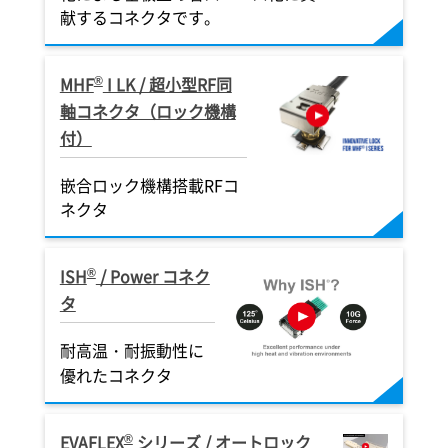
置の小型化に貢献、高さ違い対応
子をSMTとM3
献するコネクタです。
合タイプ細線
IRE
TE WIRE
C
可能
簡単接続
MICRO-COAXIAL
FPC
FFC
DISCRETE WIRE
SHIELD FFC
IAL
IAL
IAL
MICRO-COAXIAL
MIC
MICRO-COAXI
TWINAXIAL
BOARD-TO-BOARD
POWER PIN
P
®
MHF
I LK / 超小型RF同
軸コネクタ（ロック機構
付）
嵌合ロック機構搭載RFコ
ネクタ
®
ISH
/ Power コネク
タ
耐高温・耐振動性に
優れたコネクタ
®
EVAFLEX
シリーズ / オートロック