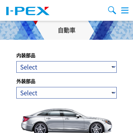
メインコンテンツに移動
検索
メ
ニ
ュ
ー
自動車
内装部品
外装部品