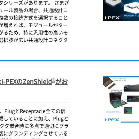
タシリーズがあります。 さまざ
ュール製品の場合、共通設計コ
複数の接続方式を選択すること
が増えれば、モジュールがター
がるため、特に汎用性の高いモ
選択肢が広い共通設計コネクタ
®
は
I-PEX
のZenShield
がお
PlugとReceptacle全ての信
していることに加え、Plugと
コネクタ嵌合時に多点で適切にグラ
切にグランディングさせている