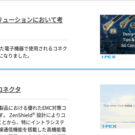
リューションにおいて考
した電子機器で使用されるコネク
になりました。
コネクタ
製品における優れたEMC対策コ
®
ZenShield
設計によりコ
ことから、特にイントラシステ
無線通信機能を搭載した高機能電