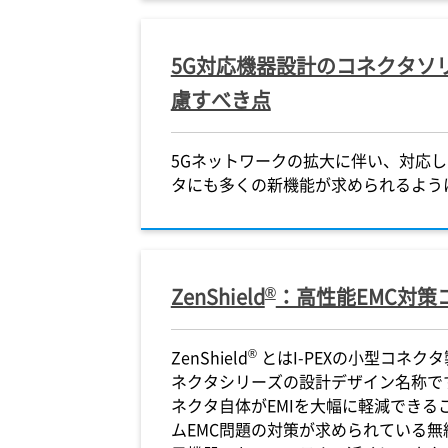
5G対応機器設計のコネクタソ
慮すべき点
5Gネットワークの拡大に伴い、対応
タにも多くの新機能が求められるよう
®
ZenShield
：高性能EMC対策
®
ZenShield
とは
I-PEX
の小型コネクタ
ネクタシリーズの設計デザイン名称です。 
ネクタ自体がEMIを大幅に軽減できる
ムEMC問題の対策が求められている