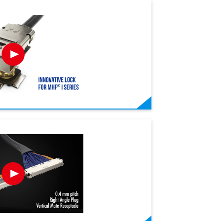
®
®
®
®
®
®
®
®
®
®
®
®
®
®
NOVASTACK
MINIFLEX
NOVASTACK
MINIFLEX
CABLINE
CABLINE
MHF
MHF
3-BFNH
-CA IIF
3-BFN
4
5
-UX II
35-HDP
35-P
MINIFLEX
MINIFLEX
NOVASTAC
CABLINE
CABLINE
MHF
MHF
DW-5
I 
3
3
-
-
、高速
、高速
たフ
、オー
mm、
に最適
フッ
に最適
保持力UP、他社互換性のあるフッ
低背 (高さ = 0.9 mm)、0.3 mmピッ
コンパクトなワイヤレス機器に最適
孔通しに最適なスリムデザイン、狭
フルシールド＆メカニカルロック付
嵌合高さ 0.7 mm、 0.35 mm ピッ
フルシールド、嵌合高さ 0.7 mm、
高密度ワイヤレス機器に最適な超低
低背 (高さ = 0.9 mm
保持力UP、他社互換
高密度ワイヤレス機
フルシールド＆メカ
フルシールド、メカ
嵌合高さ 0.6 mm、 0
ディスクリートワイヤ
機械的ロック機構搭載
ピッチ
ピッチ
対
 ピッ
き、
9
水平嵌
9
トパターン 0.3 mmピッチ、水平嵌
チ、水平嵌合、バックフリップ
な省スペース＆低背設計、最大9
ピッチ(0.25 mmピッチ)、 ライトア
き、高速伝送対応(32 Gbps/lane)、
チ、電源端子兼用ホールドダウン付
0.35 mm ピッチ、電源端子付き、
背設計、最大12 GHz対応、嵌合高
チ、水平嵌合、バッ
トパターン 0.3 m
背設計、最大12 GH
き、高速伝送対応(PCIe 
き、高速伝送対応(32 Gb
チ、6.0 A (x4)の
イブリッドコネクタ、 高
セプタクルと篏合可能、
ングル
ングル
Fコ
タ
基板コ
x.の
x.の
合、バックフリップ
GHz対応、嵌合高さ1.2 mm max.の
ングル縦嵌合タイプ細線同軸コネク
0.4mmピッチ、水平嵌合タイプFPC
き基板対基板コネクタ
40 Gbps高速伝送対応基板対基板コ
さ1.0 mm max.のRFコネクタ
合、バックフリップ
さ1.0 mm max.の
GT/s/lane)、0.
0.4 mmピッチ、水
基板コネクタ
mm、 0.5 mmピ
対応、嵌合高さ2.9 mm
FPC
FPC
ルコ
ルコ
RFコネクタ
タ
プラグコネクタ
ネクタ
合タイプ細線同軸コ
線同軸コネクタ
バックフリップ
コネクタ
FFC
BOARD-TO-BOARD
MICRO-COAXIAL
FPC
POWER PIN
BOARD-TO-BOARD
MICRO-COAXI
FPC
BOARD-TO-BOARD
MICRO-COAXIAL
MICRO-COAXIAL
FPC
POWER PIN
DISCRETE WIRE
MICRO-COAXIAL
MICRO-COAXIAL
FPC
DISCRET
DISCRET
DISCRET
MICRO-COAXI
IRE
IRE
EMI SHIELD
TWINAXIAL
TWINAXIAL