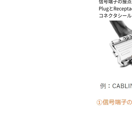
信号端子の接点
PlugとRec
コネクタシール