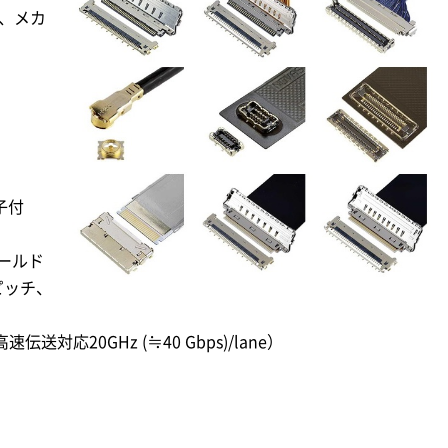
プ、メカ
子付
ールド
ピッチ、
伝送対応20GHz (≒40 Gbps)/lane）