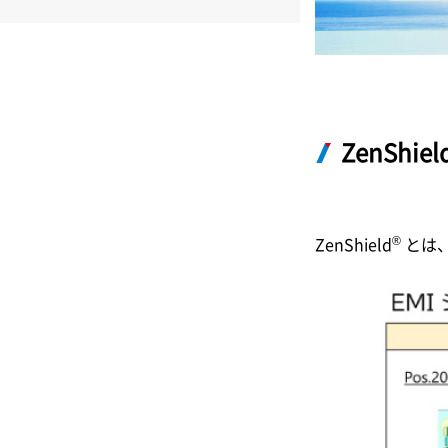
ZenShiel
®
ZenShield
とは