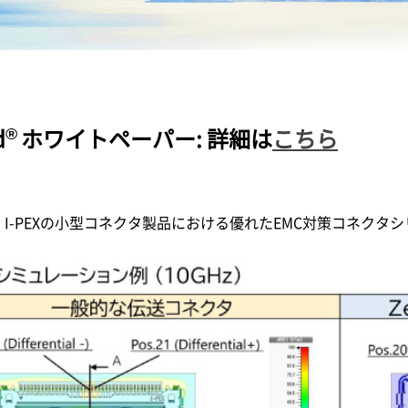
®
d
ホワイトペーパー: 詳細は
こちら
、
I-PEX
の小型コネクタ製品における優れたEMC対策コネクタ