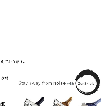
揃えております。
ック機
機能）