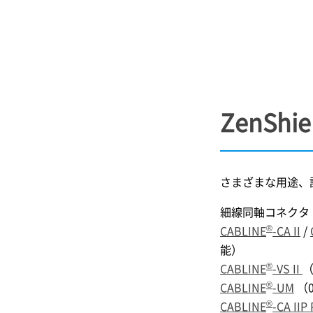
ZenShie
さまざまな用途、
細線同軸コネクタ
®
CABLINE
-CA II
/
能）
®
CABLINE
-VS II
（
®
CABLINE
-UM
（
®
CABLINE
-CA IIP