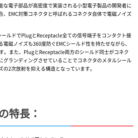
性能な電子部品が高密度で実装される小型電子製品の開発者に
合、EMC対策コネクタと呼ばれるコネクタ自体で電磁ノイズ
ドでPlugとReceptacle全ての信号端子をコンタクト接
電磁ノイズも360度防ぐEMCシールド性を持たせながら、
た、PlugとReceptacle両方のシールド同士がコネク
にグランディングさせていることでコネクタのメタルシール
ズの2次放射を抑える構造となっています。
の特長：