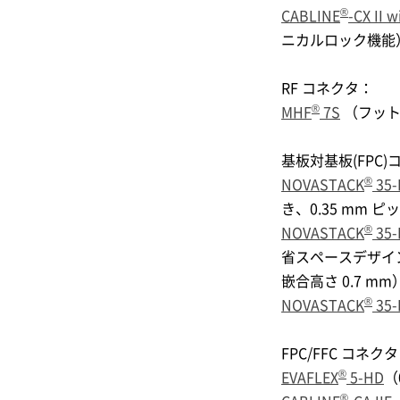
®
CABLINE
-CX II w
ニカルロック機能
RF コネクタ：
®
MHF
7S
（フットパ
基板対基板(FPC)
®
NOVASTACK
35-
き、0.35 mm ピ
®
NOVASTACK
35
省スペースデザイン
嵌合高さ 0.7 mm
®
NOVASTACK
35
FPC/FFC コネク
®
EVAFLEX
5-HD
（
®