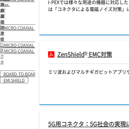
I-PEXでは様々な用途の機器に対応
対
ネ
の
max.
は「コネクタによる電磁ノイズ対策」
応
ク
RF
の
基
タ
コ
RF
板
ネ
コ
対
ク
ネ
MICRO-COAXIAL
基
タ
ク
板
タ
コ
MICRO-COAXIAL
ネ
MICRO-COAXIAL
®
ZenShield
EMC対策
ク
タ
ミリ波およびマルチギガビットアプリケ
BOARD-TO-BOARD
EMI SHIELD
5G用コネクタ：5G社会の実現