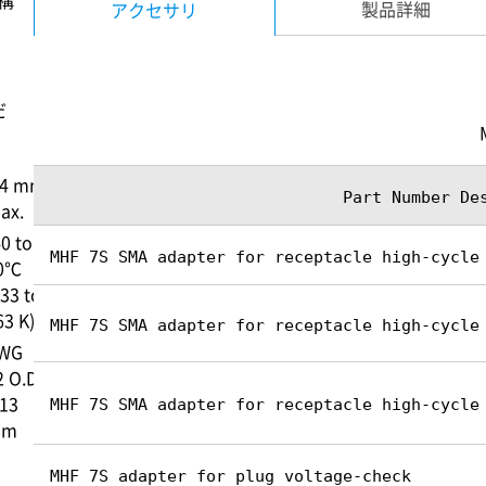
構
製品詳細
アクセサリ
だ
.4 mm
Part Number De
ax.
40 to
MHF 7S SMA adapter for receptacle high-cycle
0℃
233 to
63 K)
MHF 7S SMA adapter for receptacle high-cycle
WG
2 O.D.
.13
MHF 7S SMA adapter for receptacle high-cycle
mm
MHF 7S adapter for plug voltage-check