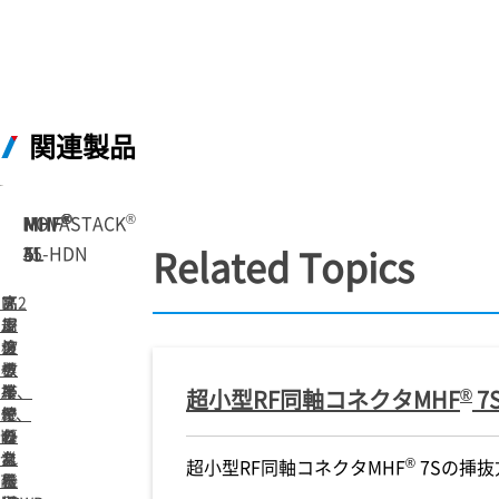
関連製品
®
®
®
®
®
NOVASTACK
MHF
MHF
MHF
MHF
35-HDN
I
4L
5
5L
Related Topics
フ
ア
M.2
高
高
ル
ン
規
密
周
シ
テ
格
度
波
ー
ナ
標
ワ
数
ル
接
準、
イ
帯
®
超小型RF同軸コネクタMHF
7
ド、
続
優
ヤ
で
嵌
の
れ
レ
優
合
業
た
ス
れ
®
超小型RF同軸コネクタMHF
7Sの挿抜
高
界
伝
機
た