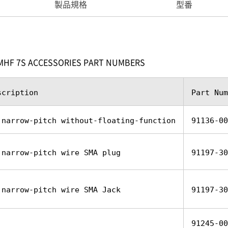
製品規格
型番
MHF 7S ACCESSORIES PART NUMBERS
scription
Part Num
 narrow-pitch without-floating-function
91136-00
 narrow-pitch wire SMA plug
91197-30
 narrow-pitch wire SMA Jack
91197-30
91245-00