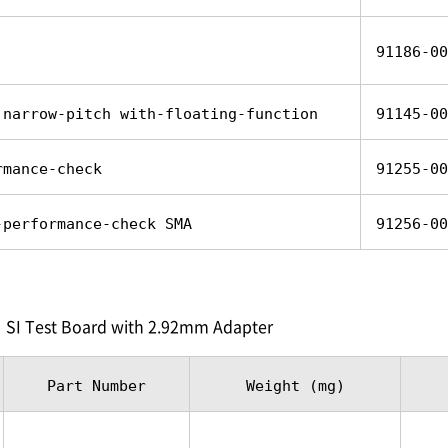
91186-00
 narrow-pitch with-floating-function
91145-00
rmance-check
91255-00
-performance-check SMA
91256-00
SI Test Board with 2.92mm Adapter
Part Number
Weight (mg)