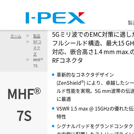
メインコンテンツに移動
製
5Gミリ波でのEMC対策に適し
ホーム
製品
フルシールド構造、最大15 GH
RFコ
ネク
対応、嵌合高さ1.4 mm max.
タ
RFコネクタ
®
MHF
7S
革新的なコネクタデザイン
®
(ZenShield
) により、卓越したシ
®
MHF
ルド性能を実現。5G mm波帯の伝
に最適
VSWR 1.5 max @ 15GHzの優れた
7S
特性
シグナルパッドをグランドコンタク