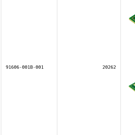
91606-001B-001
20262