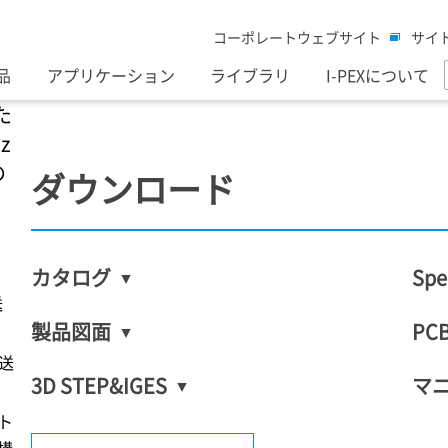
コーポレートウェブサイト
サイ
品
アプリケーション
ライブラリ
I-PEXについて
た
z
の
ダウンロード
カタログ
Spe
ー
送
製品図面
PCB
伝送
3D STEP&IGES
マ
ト