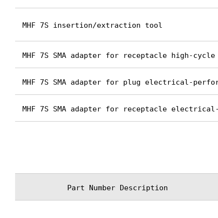
MHF 7S insertion/extraction tool
MHF 7S SMA adapter for receptacle high-cycle
MHF 7S SMA adapter for plug electrical-perfo
MHF 7S SMA adapter for receptacle electrical
Part Number Description