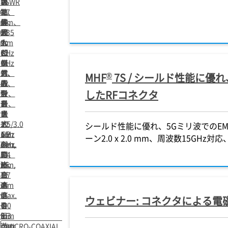
さ
標
送
器
VSWR
0.7
準、
特
に
を
mm、
最
性、
最
実
0.35
大
最
適
現
mm
9
大
な
し
ピ
GHz
12
超
た
ッ
対
GHz
低
高
チ、
応、
対
背
性
®
MHF
7S / シールド性能に優
小
嵌
応、
設
能
したRFコネクタ
型
合
嵌
計、
設
デ
高
合
最
計、
ザ
さ
高
大
最
イ
2.5/3.0
さ
12
大
シールド性能に優れ、5Gミリ波でのE
ン、
mm
1.2
GHz
15
ーン2.0 x 2.0 mm、周波数15GHz対応、V
高
max.
mm,
対
GHz
周
の
1.4
応、
対
波、
RF
mm,
嵌
応、
高
コ
1.7
合
嵌
速
ネ
mm
高
合
信
ク
max.
さ
高
ウェビナー: コネクタによる電
号
タ
の
1.0
さ
伝
RF
mm
1.3
送
コ
max.
mm
MICRO-COAXIAL