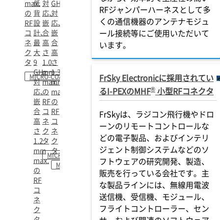
max.
低
対
GHz
RFジャンパーハーネスとして多
の
背
応、
対
くの通信機器のアンテナモジュ
RF
設
嵌
応、
ール接続等にご使用いただいて
コ
計、
合
嵌
ネ
最
高
合
います。
ク
大
さ
高
タ
9
1.0
さ
GHz
mm
1.3
FrSky Electronicに採用されてい
MICRO-COAXIAL
対
max.
mm
®
るI-PEXのMHF
小型RFコネクタ
応、
の
max.
嵌
RF
の
合
コ
RF
FrSkyは、ラジコン飛行機やドロ
高
ネ
コ
ーンのリモートコントロールな
さ
ク
ネ
どの電子製品、およびインテリ
1.2
タ
ク
ジェント制御システムなどのソ
mm
タ
MICRO-COAXIAL
max.
フトウェアの研究開発、製造、
MICRO-COAXIAL
の
販売を行っている会社です。主
RF
な製品ラインには、無線用電波
コ
送信機、受信機、モジュール、
ネ
フライトコントローラー、セン
ク
タ