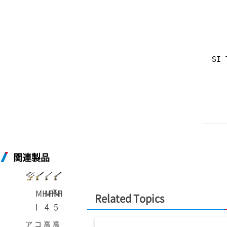
SI 
関連製品
®
®
®
®
MHF
MHF
MHF
MHF
Related Topics
I
4
5
5L
ア
コ
高
高