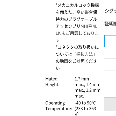
*メカニカルロック機構
シグ
を備えた、高い嵌合保
持力のプラグケーブル
証明
®
アッセンブリ
MHF
4L
LK
もご用意しておりま
す。
*コネクタの取り扱いに
ついては「
挿抜方法
」
の動画をご参照くださ
い。
Mated
1.7 mm
Height:
max.
1.4 mm
max.
1.2 mm
max.
Operating
-40 to 90℃
Temperature:
(233 to 363
K)