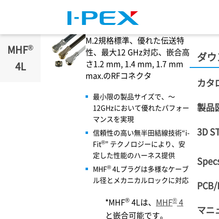
メインコンテンツに移動
M.2規格標準、優れた伝送特
®
MHF
性、最大12 GHz対応、嵌合高
ダウ
さ1.2 mm, 1.4 mm, 1.7 mm
4L
max.のRFコネクタ
カタ
最小限の製品サイズで、～
製品
12GHzにおいて優れたパフォー
マンスを実現
3D S
信頼性の高い無半田結線技術“i-
®
Fit
” テクノロジーにより、安
定した性能のハーネス提供
Specs
®
MHF
4Lプラグは多様なケーブ
ル径とメカニカルロックに対応
PCB/
®
®
*MHF
4Lは、
MHF
4
マニ
と嵌合可能です。