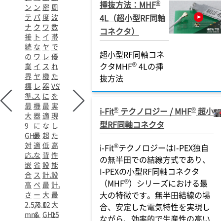
®
挿抜方法：MHF
ン
ン
密
周
テ
パ
度
波
4L（超小型RF同軸
ナ
ク
ワ
数
コネクタ）
接
ト
イ
帯
続
な
ヤ
で
超小型RF同軸コネ
の
ワ
レ
優
®
クタMHF
4Lの挿
業
イ
ス
れ
界
ヤ
機
た
抜方法
標
レ
器
VSWR
準、
ス
に
を
最
機
最
実
®
®
i-Fit
テクノロジー / MHF
超小
大
器
適
現
型RF同軸コネクタ
9
に
な
し
GHz
最
超
た
対
適
低
高
®
i-Fit
テクノロジーはI-PEX独自
応、
な
背
性
の無半田での結線方式であり、
嵌
省
設
能
I-PEXの小型RF同軸コネクタ
合
ス
計、
設
®
（MHF
）シリーズにおける最
高
ペ
最
計、
大の特徴です。無半田結線の場
さ
ー
大
最
2.5/3.0
ス
12
大
合、安定した電気特性を実現し
mm
＆
GHz
15
ながら、効率的で生産性の高い