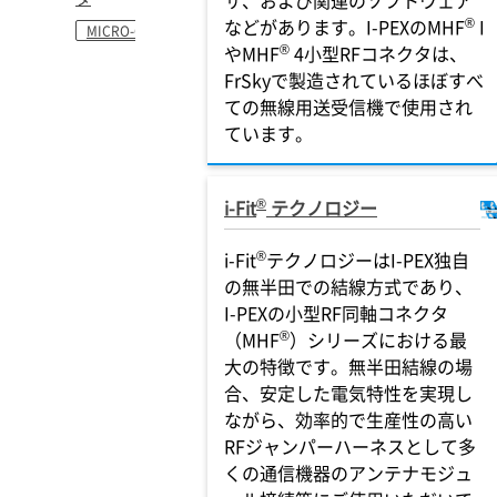
サ、および関連のソフトウェア
®
などがあります。I-PEXのMHF
I
MICRO-COAXIAL
®
やMHF
4小型RFコネクタは、
FrSkyで製造されているほぼすべ
ての無線用送受信機で使用され
ています。
®
i-Fit
テクノロジー
®
i-Fit
テクノロジーはI-PEX独自
の無半田での結線方式であり、
I-PEXの小型RF同軸コネクタ
®
（MHF
）シリーズにおける最
大の特徴です。無半田結線の場
合、安定した電気特性を実現し
ながら、効率的で生産性の高い
RFジャンパーハーネスとして多
くの通信機器のアンテナモジュ