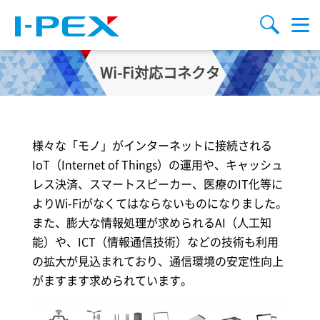
メインコンテンツに移動
検索
メ
ニ
ュ
ー
Wi-Fi対応コネクタ
様々な「モノ」がインターネットに接続される
IoT（Internet of Things）の運用や、キャッシュ
レス決済、スマートスピーカー、医療のIT化等に
よりWi-Fiがなくてはならないものになりました。
また、膨大な情報処理が求められるAI（人工知
能）や、ICT（情報通信技術）などの技術も利用
の拡大が見込まれており、通信環境の安定性向上
がますます求められています。