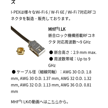
ズ
I-PEX
は様々なWi-Fi 6 / W-Fi 6E / Wi-Fi 7対応RFコ
ネクタを製造・販売しております。
®
MHF
I LK
嵌合ロック機構搭載RFコネ
クタ 対応周波数～9 GHz
● 嵌合高さ：2.9 mm max.
● 周波数帯域：Up to 9
GHz
● ケーブル径（細線同軸）：AWG 30 O.D. 1.8
mm, AWG 30 O.D. 1.37 mm, AWG 32 O.D. 1.32
mm, AWG 32 O.D. 1.13 mm, AWG 36 O.D. 0.81
mm
®
MHF
I LKの動画へは
こちら
から。