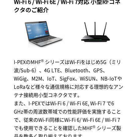
Wi-Fi 6 / Wi-Fi 6E / Wi-Fi 7対応 小型RFコネ
クタのご紹介
®
I-PEX
のMHF
シリーズはWi-Fiをはじめ5G（ミリ
波/Sub-6）、4G LTE、Bluetooth、GPS、
WiGig、M2M、IoT、SigFox、WiSUN、NB-IoTや
LoRaなど様々な通信規格に対応する理想的なアン
テナ接続用小型コネクタです。
また、
I-PEX
ではWi-Fi 6 / Wi-Fi 6E, Wi-Fi７で6
GHz帯の周波数帯域での性能評価を実施すること
で、従来のWi-Fi同様にWi-Fi 6/ Wi-Fi 6E / Wi-Fi 7
®
でも使用できることを確認したMHF
シリーズ製
品を数多く取り揃えております。