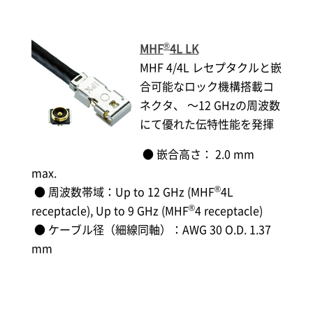
®
MHF
4L LK
MHF 4/4L レセプタクルと嵌
合可能なロック機構搭載コ
ネクタ、 ～12 GHzの周波数
にて優れた伝特性能を発揮
● 嵌合高さ： 2.0 mm
max.
®
● 周波数帯域：Up to 12 GHz (MHF
4L
®
receptacle), Up to 9 GHz (MHF
4 receptacle)
● ケーブル径（細線同軸）：AWG 30 O.D. 1.37
mm