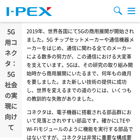
メインコンテンツに移動
検索
メ
ニ
ュ
ー
5G
2019年、世界各国にて5Gの商用展開が開始され
ました。5G チップセットメーカーや通信機器メ
用コ
ーカーをはじめ、通信に関わる全てのメーカー
ネク
による数多の努力が、この通信における大変革
タ：
を支えています。5Gは、その研究の取り組み開
始時から商用展開にいたるまで、何年もの歳月
5G
を要しました。また新しい技術の提供に成功
社会
し、世界を変えるまでの道のりには、いくつも
の実
の教訓的な失敗がありました。
現に
コネクタは、電子機器に搭載される部品群にお
向け
いて見落とされやすい部品です。確かにLTEや
て
Wi-Fiモジュールのように機能を実行する部品で
はないですが、コネクタは非常に重要な構成要