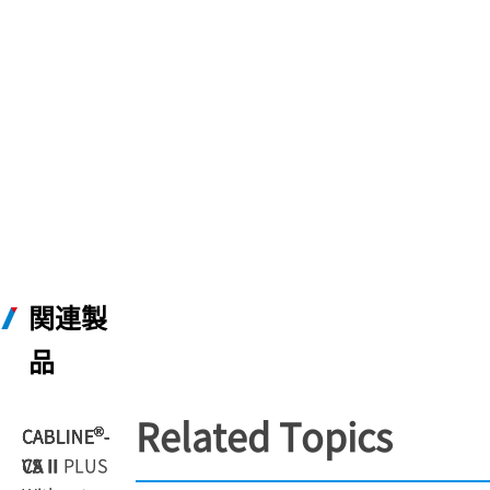
関連製
品
Related Topics
®
®
®
®
®
®
CABLINE
CABLINE
CABLINE
CABLINE
CABLINE
CABLINE
-
-
-
-
-
-
CX II
CA II
CA II PLUS
VS II
CA
VS