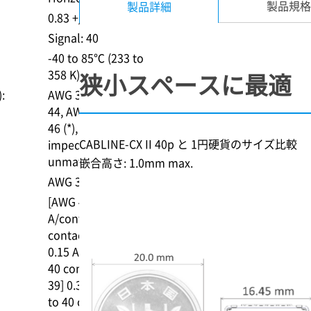
製品規格
製品詳細
0.83 +/- 0.17 mm
Signal: 40
-40 to 85℃ (233 to
358 K)
狭小スペースに最適
:
AWG 39 (*)
AWG
44
AWG
46 (*)
* (Characteristic
CABLINE-CX II 40p と 1円硬貨のサイズ比較
impedance
unmatching)
嵌合高さ: 1.0mm m
AWG 39
[AWG 46] 0.1
A/contact (up to 40
contacts)
[AWG 44]
0.15 A/contact (up to
40 contacts)
[AWG
39] 0.3 A/contact (up
to 40 contacts)