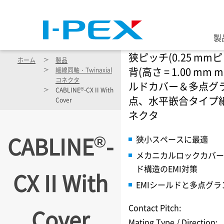
メインコンテンツに移動
製
狭ピッチ(0.25 mm
ホーム
製品
背(高さ = 1.00 mm 
細線同軸・Twinaxial
コネクタ
ルドカバー＆多点グ
®
CABLINE
-CX II With
点、水平嵌合タイプ
Cover
ネクタ
®
CABLINE
-
狭小スペースに最適
メカニカルロックカバー
ド構造のEMI対策
CX II With
EMIシールドと多点グ
Contact Pitch:
Cover
Mating Type / Direction: