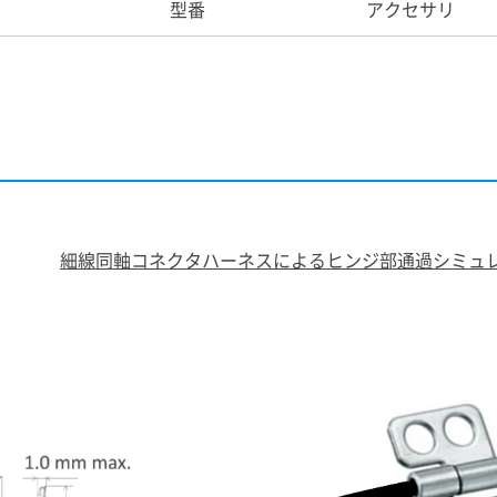
型番
アクセサリ
ax.
細線同軸コネクタハーネスによるヒンジ部通過シミュ