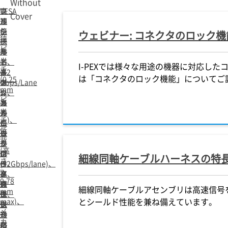
Without
フ
フ
フ
高
VESA
Cover
ル
ル
ル
速
規
シ
シ
シ
伝
格
ウェビナー: コネクタのロック機
狭
ー
ー
ー
送
標
ピ
ル
ル
ル
対
準
ッ
ド、
ド、
ド
応
コ
I-PEXでは様々な用途の機器に対応し
チ
メ
メ
＆
(32
ネ
は「コネクタのロック機能」についてご
(0.25
カ
カ
メ
Gbps/Lane
ク
mm
ニ
ニ
カ
）、
タ、
ピ
カ
カ
ニ
メ
高
ッ
ル
ル
カ
カ
速
チ)、
ロ
ロ
ル
ニ
伝
低
ッ
ッ
ロ
カ
送
背
ク
ク
ッ
ル
対
(高
付
付
ク
ロ
応
細線同軸ケーブルハーネスの特
さ
き、
き、
付
ッ
(32Gbps/lane)、
=
高
高
き、
ク
メ
0.78
速
速
高
付
カ
細線同軸ケーブルアセンブリは高速信号
mm
伝
伝
速
き、
ニ
とシールド性能を兼ね備えています。
max)、
送
送
伝
シ
カ
メ
対
対
送
ー
ル
カ
応
応
対
ル
ロ