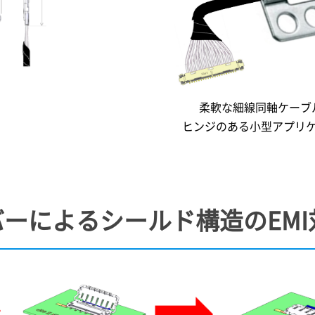
柔軟な細線同軸ケーブ
ヒンジのある小型アプリ
ーによるシールド構造のEMI