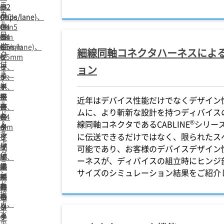
ニ
(32
(32
応
ド
ッ
カ
Gbps/lane)
Gbps/lane)、
(PCIe
付
ク
ル
、
0.4
Gen5
き、
付
ロ
0.4
mm
32
多
き、
ッ
mm
ピ
GT/s/lane)、
点
0.5mm
細線同軸コネクタハーネスによ
ク
ピ
ッ
0.5mm
グ
ピ
付
ッ
チ、
ピ
ラ
ッ
ョン
き、
チ、
水
ッ
ン
チ、
シ
水
平
チ、
ド
水
ー
平
嵌
水
接
平
近年はデバイス性能だけでなくデザイン
ル
嵌
合
平
点、
嵌
ムに、より斬新な設計を持つディバイスの開
ド
合
タ
嵌
0.4
合
®
線同軸コネクタであるCABLINE
シリー
＆
タ
イ
合
mm
タ
多
に伝送できるだけではなく、限られたス
イ
プ
タ
ピ
イ
点
プ
細
イ
ッ
プ
可能であり、お客様のデバイスデザイン
グ
細
線
プ
チ、
細
ーネスが、ディバイスの組立時にヒンジ
ラ
線
同
細
水
線
サイズのシミュレーション結果をご紹介
ン
同
軸
線
平
同
ド
軸
コ
同
嵌
軸
接
コ
ネ
軸
合
コ
点、
ネ
ク
コ
タ
ネ
水
ク
タ
ネ
イ
ク
平