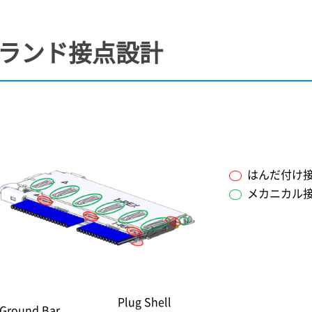
グランド接点設計
はんだ付け
メカニカル
Plug Shell
Ground Bar