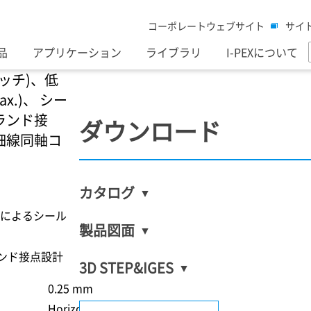
コーポレートウェブサイト
サイ
品
アプリケーション
ライブラリ
I-PEXについて
ピッチ)、低
max.)、 シー
ランド接
ダウンロード
細線同軸コ
カタログ
によるシール
製品図面
ランド接点設計
3D STEP&IGES
0.25 mm
Horizontal