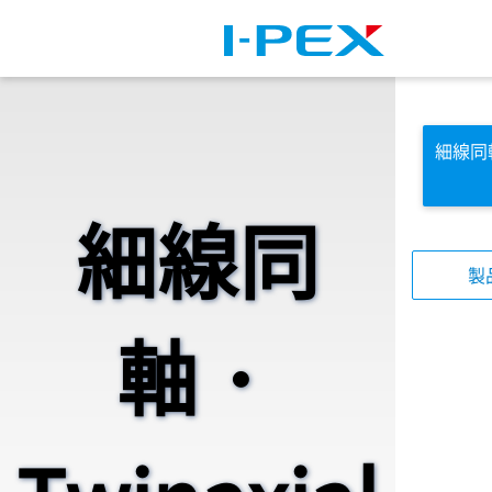
メインコンテンツに移動
細線同軸
細線同
製
軸・