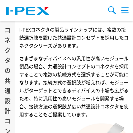
メインコンテンツに移動
検索
メ
ニ
ュ
ー
コ
I-PEX
コネクタの製品ラインナップには、複数の接
続選択肢を設けた共通設計コンセプトを採用したコ
ネ
ネクタシリーズがあります。
ク
さまざまなディバイスへの汎用性が高いモジュール
タ
製品の場合、共通設計コンセプトのコネクタを採用
の
することで複数の接続方式を選択することが可能に
共
なります。接続方式の選択肢が増えれば、モジュー
通
ルがターゲットとできるディバイスの市場も広がる
ため、特に汎用性の高いモジュールを開発する場
設
合、接続方法の選択肢が広い共通設計コネクタを使
計
用することもご提案しています。
コ
ン