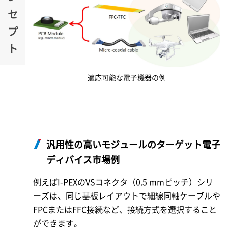
セ
プ
ト
適応可能な電子機器の例
汎用性の高いモジュールのターゲット電子
ディバイス市場例
例えば
I-PEX
のVSコネクタ（0.5 mmピッチ）シリ
ーズは、同じ基板レイアウトで細線同軸ケーブルや
FPCまたはFFC接続など、接続方式を選択すること
ができます。