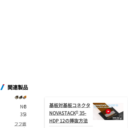
関連製品
基板対基板コネクタ
®
®
®
NOVASTACK
NOVASTACK
NOVASTACK
®
NOVASTACK
35-
35-HDP
35-HDH
35-PH
HDP 12の挿抜方法
フ
フ
嵌