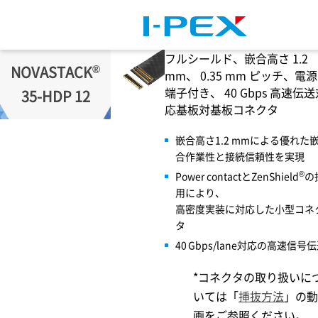
メインコンテンツに移動
フルシールド、嵌合高さ 1.2
®
NOVASTACK
mm、 0.35 mm ピッチ、電源
端子付き、 40 Gbps 高速伝送
35-HDP 12
応基板対基板コネクタ
嵌合高さ1.2 mmによる優れた
合作業性と接続信頼性を実現
®
Power contactとZenShield
の
用により、
高密度実装に対応した小型コネ
タ
40 Gbps/lane対応の高速信号
*コネクタの取り扱いに
いては「
挿抜方法
」の動
画をご参照ください。