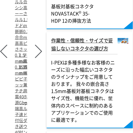
ル
ル
合
基板対基板コネクタ
シ
シ
高
®
NOVASTACK
35-
ー
ー
さ
ル
ル
1.5
HDP 12の挿抜方法
ド、
ド、
mm、
嵌
嵌
0.35
合
合
mm
作業性・信頼性・サイズで妥
高
高
ピ
協しないコネクタの選び方
さ
さ
ッ
0.7
1.5
チ、
mm、
mm、
電
I-PEXは多種多様なお客様のニ
0.35
0.35
源
ーズに沿った幅広いコネクタ
mm
mm
端
のラインナップをご用意して
ピ
ピ
子
おります。 我々の嵌合高さ
ッ
ッ
兼
1.5mm基板対基板コネクタは
チ、
チ、
用
電
40
ホ
サイズ性、機能性に優れ、筐
源
Gbps
ー
体内のスペースに制約のある
端
高
ル
アプリケーションでのご使用
子
速
ド
に最適です。
付
伝
ダ
き、
送
ウ
40
対
ン