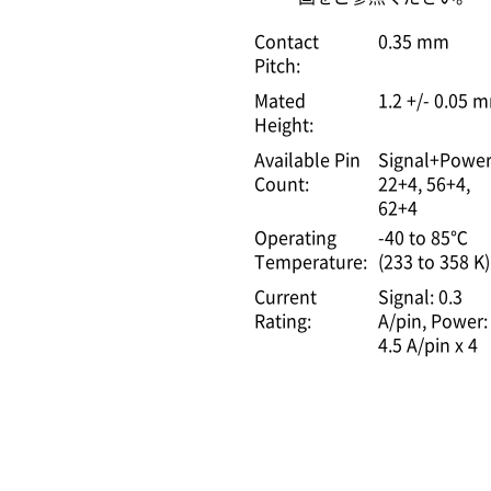
Contact
0.35 mm
Pitch:
Mated
1.2 +/- 0.05 
Height:
Available Pin
Signal+Power
Count:
22+4, 56+4,
62+4
Operating
-40 to 85℃
Temperature:
(233 to 358 K)
Current
Signal: 0.3
Rating:
A/pin
Power:
4.5 A/pin x 4