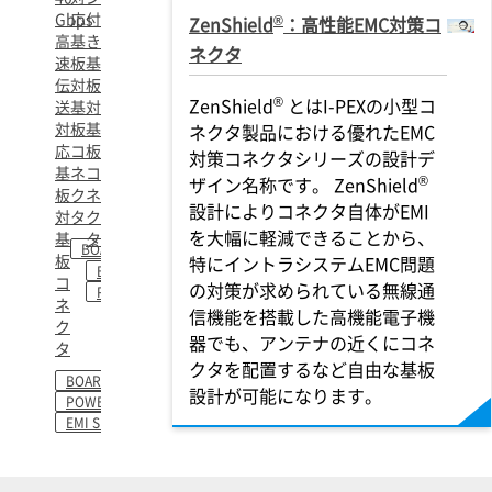
Gbps
応
付
®
ZenShield
：高性能EMC対策コ
高
基
き
ネクタ
速
板
基
伝
対
板
®
ZenShield
とはI-PEXの小型コ
送
基
対
対
板
基
ネクタ製品における優れたEMC
応
コ
板
対策コネクタシリーズの設計デ
基
ネ
コ
®
ザイン名称です。 ZenShield
板
ク
ネ
設計によりコネクタ自体がEMI
対
タ
ク
を大幅に軽減できることから、
基
タ
BOARD-TO-BOARD
板
特にイントラシステムEMC問題
BOARD-TO-BOARD
コ
の対策が求められている無線通
POWER PIN
ネ
信機能を搭載した高機能電子機
ク
器でも、アンテナの近くにコネ
タ
クタを配置するなど自由な基板
BOARD-TO-BOARD
設計が可能になります。
POWER PIN
EMI SHIELD