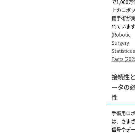
で1,000
上のロボ
援手術が
れていま
(
Robotic
Surgery
Statistics
Facts (202
接続性
ータの
性
手術用ロ
は、さま
信号やデ