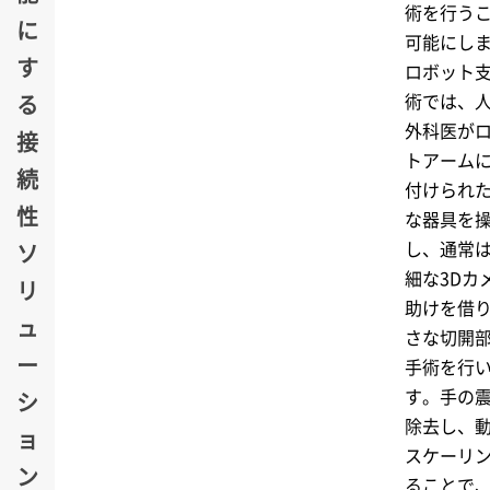
術を行う
に
可能にし
す
ロボット
術では、
る
外科医が
接
トアーム
続
付けられ
性
な器具を
し、通常
ソ
細な3Dカ
リ
助けを借
ュ
さな切開
ー
手術を行
す。手の
シ
除去し、
ョ
スケーリ
ン
ることで、