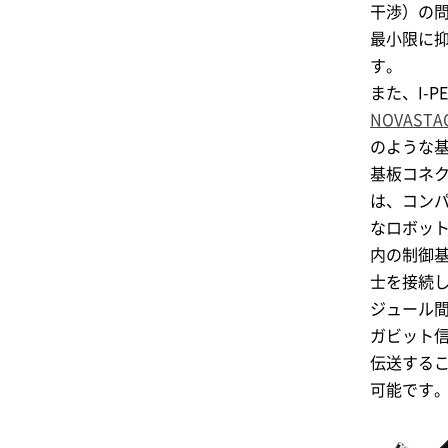
干渉）の
最小限に
す。
また、
I-P
NOVASTA
のような
基板コネ
は、コン
なロボッ
内の制御
士を接続
ジュール
ガビット
伝送する
可能です