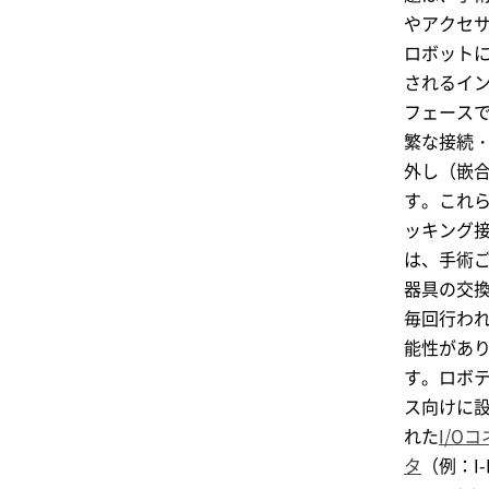
やアクセ
ロボット
されるイ
フェース
繁な接続
外し（嵌
す。これ
ッキング
は、手術
器具の交
毎回行わ
能性があ
す。ロボ
ス向けに
れた
I/O
タ
（例：
I