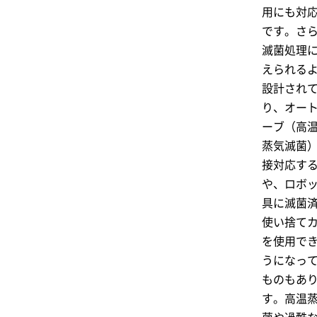
用にも対
です。さ
滅菌処理
えられる
設計され
り、オー
ーブ（高
蒸気滅菌
接対応す
や、ロボ
具に滅菌
使い捨て
を使用で
うになっ
ものもあ
す。高温