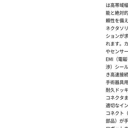
は高帯域
能と絶対
頼性を備
ネクタソ
ションが
れます。
やセンサ
EMI（電磁
渉）シー
き高速接
手術器具
耐久ドッ
コネクタ
適切なイ
コネクト
部品）が