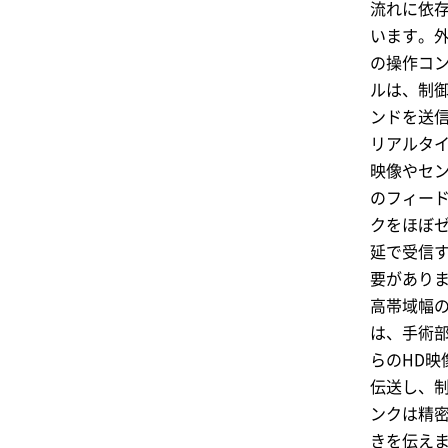
流れに依
います。
の操作コ
ルは、制
ンドを送
リアルタ
映像やセ
のフィー
クをほぼ
延で受信
要があり
高帯域幅
は、手術
らのHD映
伝送し、
ンクは精
きを伝え