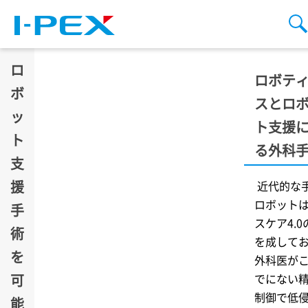
メインコンテンツに移動
ロ
ロボテ
ボ
スとロ
ッ
ト支援
ト
る外科
支
援
近代的な
ロボット
手
スケア4.
術
を成して
を
外科医が
可
でにない
制御で低
能