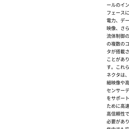
ールのイ
フェース
電力、デ
映像、さ
流体制御
の複数の
タが搭載
ことがあ
す。これ
ネクタは
細映像や
センサー
をサポー
ために高
高信頼性
必要があ