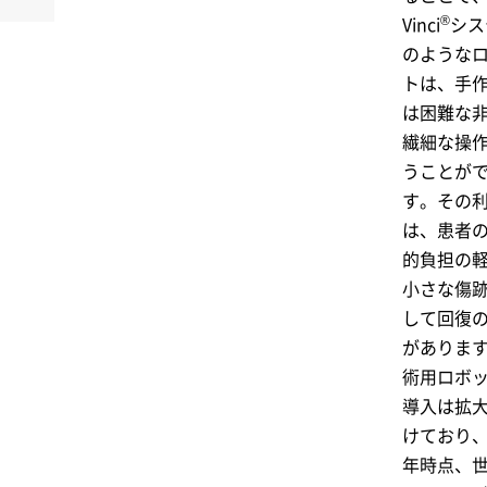
®
Vinci
シス
のような
トは、手
は困難な
繊細な操
うことが
す。その
は、患者
的負担の
小さな傷
して回復
がありま
術用ロボ
導入は拡
けており、2
年時点、