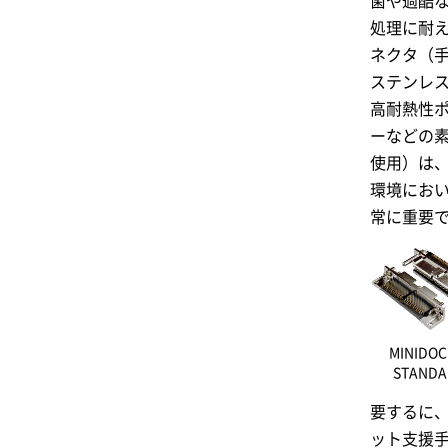
菌や過酷
処理に耐
ネクタ（
ステンレ
高耐熱性
ーなどの
使用）は
環境にお
常に重要
MINIDO
STANDA
要するに
ット支援