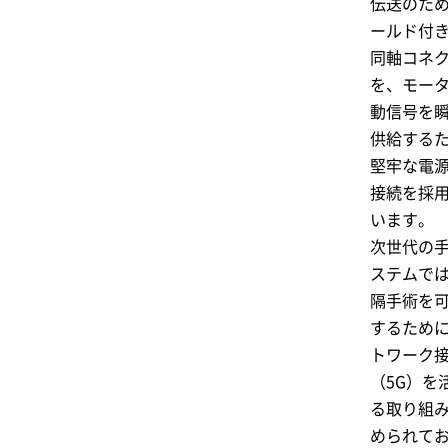
伝送のた
ールド付
同軸コネ
を、モー
動信号を
供給する
堅牢な電
接続を採
います。
次世代の
ステムで
隔手術を
するため
トワーク
（5G）を
る取り組
められて