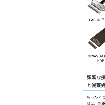
®
CABLINE
NOVASTAC
HDP
頻繁な
と滅菌
もうひと
題は、手