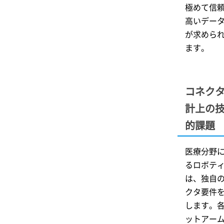
極めて信
高いデー
が求めら
ます。
コネク
計上の
的課題
医療分野
るロボテ
は、独自
クタ要件
します。
ットアー