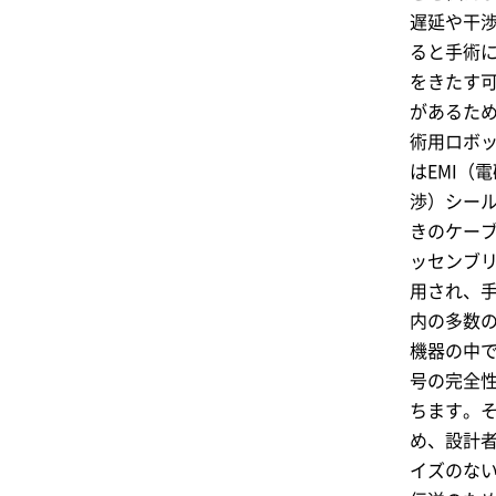
遅延や干
ると手術
をきたす
があるた
術用ロボ
はEMI（
渉）シー
きのケー
ッセンブ
用され、
内の多数
機器の中
号の完全
ちます。
め、設計
イズのな