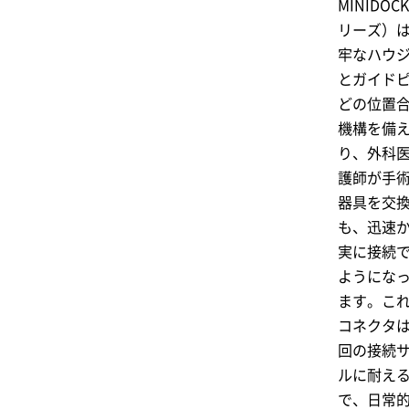
MINIDOCK
リーズ）
牢なハウ
とガイド
どの位置
機構を備
り、外科
護師が手
器具を交
も、迅速
実に接続
ようにな
ます。こ
コネクタ
回の接続
ルに耐え
で、日常