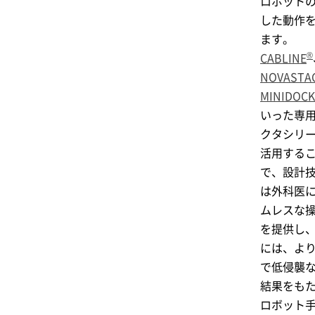
ロボット
した動作
ます。
®
CABLINE
NOVASTA
MINIDOC
いった専
クタシリ
活用する
で、設計
は外科医
ムレスな
を提供し
には、よ
で低侵襲
結果をも
ロボット