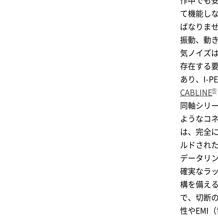
作中でも
て機能し
ばなりま
振動、動
気ノイズ
存在する
あり、
I-P
®
CABLINE
同軸シリ
ようなコ
は、完全
ルドされ
データリ
確実なラ
構を備え
で、切断
性やEMI