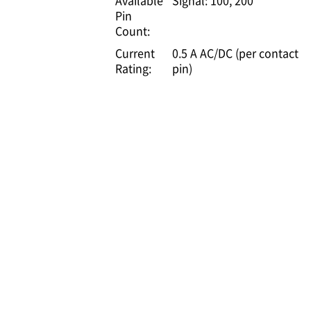
Available
Signal: 100, 200
Pin
Count:
Current
0.5 A AC/DC (per contact
Rating:
pin)