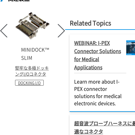
Related Topics
WEBINAR: I-PEX
MINIDOCK™
Connector Solutions
SLIM
for Medical
Applications
堅牢な多極ドッキ
ングI/Oコネクタ
Learn more about I-
DOCKING I/O
PEX connector
solutions for medical
electronic devices.
超音波プローブハーネスに
適なコネクタ