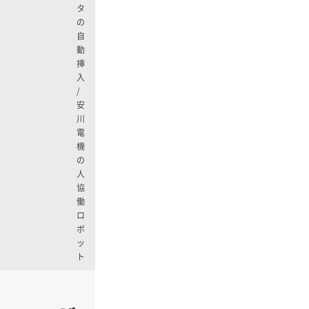
タ
の
自
動
挿
入
/
安
川
電
機
の
人
協
働
ロ
ボ
ッ
ト