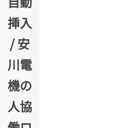
自動
挿入
/ 安
川電
機の
人協
働ロ