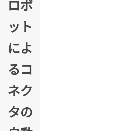
ロボ
ット
によ
るコ
ネク
タの