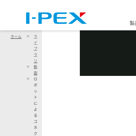
メインコンテンツに移動
製
ホーム
ラ
イ
ブ
ラ
リ
動
画
ロ
ボ
ッ
ト
に
よ
る
コ
ネ
ク