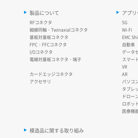
製品について
アプリ
RFコネクタ
5G
細線同軸・Twinaxialコネクタ
Wi-Fi
基板対基板コネクタ
EMC Shi
FPC・FFCコネクタ
自動車
I/Oコネクタ
データ
電線対基板コネクタ・端子
スマー
VR
カードエッジコネクタ
AR
アクセサリ
パソコ
タブレ
ドロー
ロボッ
医療機
模造品に関する取り組み