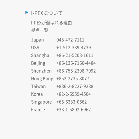
I-PEXについて
I-PEXが選ばれる理由
拠点一覧
Japan
045-472-7111
USA
+1-512-339-4739
Shanghai
+86-21-5208-1611
Beijing
+86-136-7160-4484
Shenzhen
+86-755-2398-7992
Hong Kong
+852-2735-8077
Taiwan
+886-2-8227-9288
Korea
+82-2-6959-4504
Singapore
+65-6333-0662
France
+33-1-5802-6962