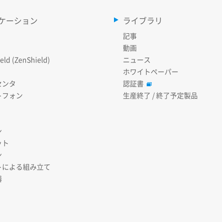
ケーション
ライブラリ
記事
動画
eld (ZenShield)
ニュース
ホワイトペーパー
センタ
認証書
トフォン
生産終了 / 終了予定製品
ン
ット
ン
トによる組み立て
器