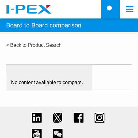
メインコンテンツに移動
メ
検
ニ
Board to Board comparison
ュ
ー
< Back to Product Search
No content available to compare.