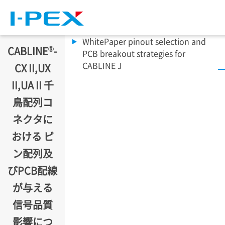
メインコンテンツに移動
WhitePaper pinout selection and
®
CABLINE
-
PCB breakout strategies for
CABLINE J
CX II,UX
II,UA II 千
鳥配列コ
ネクタに
おける ピ
ン配列及
びPCB配線
が与える
信号品質
影響につ