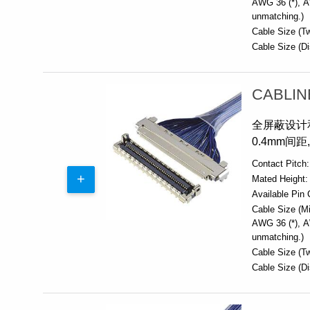
AWG 36 (*)
A
unmatching.)
Cable Size (Tw
Cable Size (Di
CABLIN
全屏蔽设计和
0.4mm间
Contact Pitch:
Mated Height:
Available Pin 
Cable Size (Mi
AWG 36 (*)
A
unmatching.)
Cable Size (Tw
Cable Size (Di