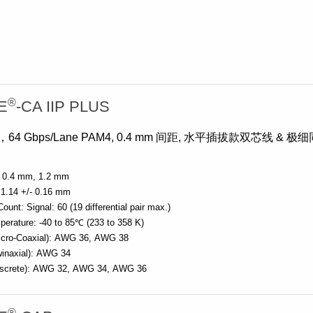
®
E
-CA IIP PLUS
4 Gbps/Lane PAM4, 0.4 mm 间距, 水平插拔款双芯线 & 极
0.4 mm
1.2 mm
1.14 +/- 0.16 mm
Count:
Signal: 60 (19 differential pair max.)
perature:
-40 to 85℃ (233 to 358 K)
cro-Coaxial):
AWG 36
AWG 38
inaxial):
AWG 34
screte):
AWG 32
AWG 34
AWG 36
®