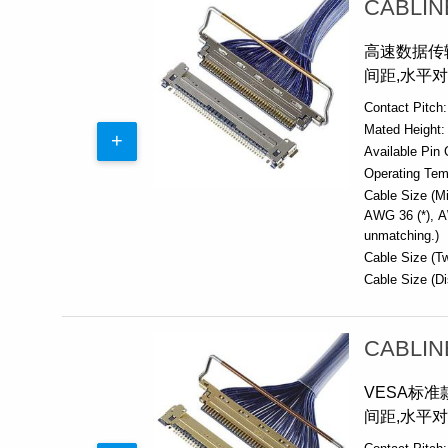
CABLIN
高速数据传输
间距,水平
Contact Pitch:
Mated Height:
Available Pin 
Operating Tem
Cable Size (Mi
AWG 36 (*)
A
unmatching.)
Cable Size (Tw
Cable Size (Di
CABLIN
VESA标准款
间距,水平