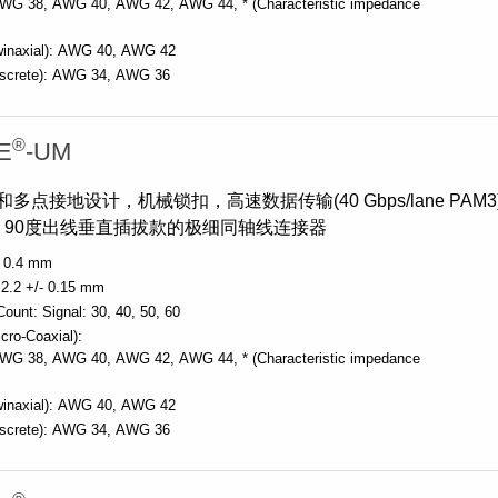
WG 38
AWG 40
AWG 42
AWG 44
* (Characteristic impedance
inaxial):
AWG 40
AWG 42
screte):
AWG 34
AWG 36
®
E
-UM
多点接地设计，机械锁扣，高速数据传输(40 Gbps/lane PAM3)
距, 90度出线垂直插拔款的极细同轴线连接器
0.4 mm
2.2 +/- 0.15 mm
Count:
Signal: 30, 40, 50, 60
cro-Coaxial):
WG 38
AWG 40
AWG 42
AWG 44
* (Characteristic impedance
inaxial):
AWG 40
AWG 42
screte):
AWG 34
AWG 36