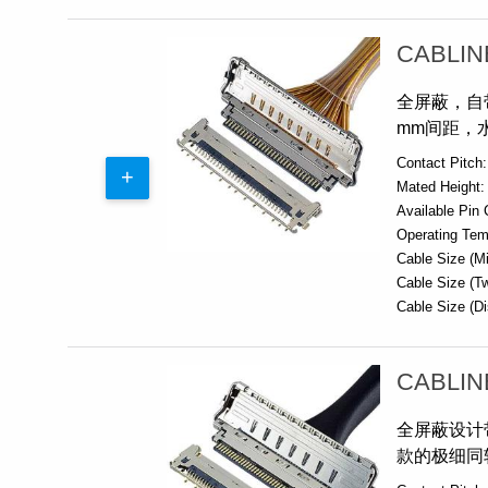
CABLIN
全屏蔽，自带机
mm间距，
Contact Pitch:
Mated Height:
Available Pin 
Operating Tem
Cable Size (Mi
Cable Size (Tw
Cable Size (Di
CABLIN
全屏蔽设计带机
款的极细同