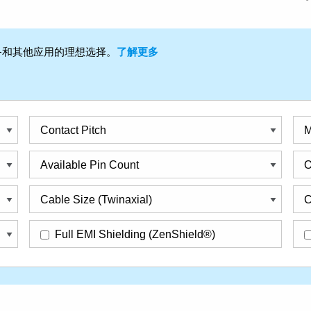
备和其他应用的理想选择。
了解更多
Contact Pitch
M
Available Pin Count
O
Cable Size (Twinaxial)
C
Full EMI Shielding (ZenShield®)