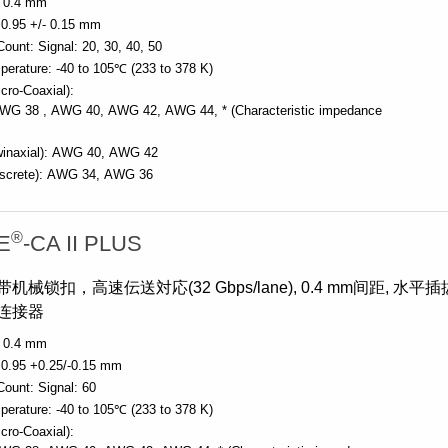
0.4 mm
0.95 +/- 0.15 mm
Count:
Signal: 20, 30, 40, 50
perature:
-40 to 105℃ (233 to 378 K)
cro-Coaxial):
WG 38
AWG 40
AWG 42
AWG 44
* (Characteristic impedance
inaxial):
AWG 40
AWG 42
screte):
AWG 34
AWG 36
®
E
-CA II PLUS
械锁扣，高速伝送対応(32 Gbps/lane), 0.4 mm间距, 水平
连接器
0.4 mm
0.95 +0.25/-0.15 mm
Count:
Signal: 60
perature:
-40 to 105℃ (233 to 378 K)
cro-Coaxial):