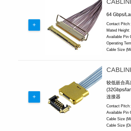
CABLIN
64 Gbps/
Contact Pitch:
Mated Height:
Available Pin 
Operating Tem
Cable Size (Mi
CABLIN
较低嵌合高度
(32Gbps
连接器
Contact Pitch:
Available Pin 
Cable Size (Mi
Cable Size (Di