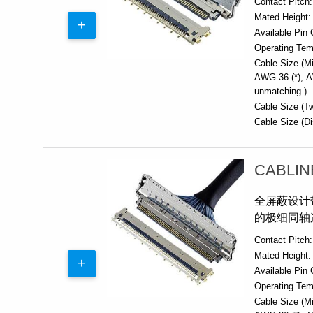
Contact Pitch:
Mated Height:
Available Pin 
Operating Tem
Cable Size (Mi
AWG 36 (*)
A
unmatching.)
Cable Size (Tw
Cable Size (Di
CABLIN
全屏蔽设计带机
的极细同轴
Contact Pitch:
Mated Height:
Available Pin 
Operating Tem
Cable Size (Mi