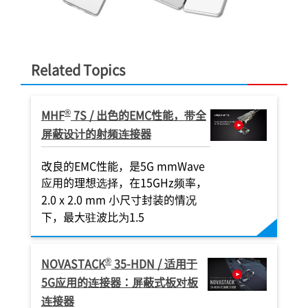
Related Topics
®
MHF
7S / 出色的EMC性能，带全
屏蔽设计的射频连接器
改良的EMC性能，是5G mmWave
应用的理想选择，在15GHz频率，
2.0 x 2.0 mm 小尺寸封装的情况
®
®
MP-A
®
®
®
®
®
®
®
3-BFN
35-HDN
35-HDN
-CAL
35-P
CABLINE
NOVASTACK
NOVASTACK
NOVASTACK
MINIFLEX
NOVASTACK
CABLINE
-CX II Without Cover
175-ST
-UX II
35-HDN
35-P
35-P
-B
CABLINE
NOVAST
NOVAS
MINI
CAB
下，最大驻波比为1.5
埋线用接地爪和弹片
，0.3 mm间
 堆叠高度，
 堆叠高度，
.35 mm 间
= 0.8 mm
和弹片
0.7 mm 嵌合高度，0.35 mm 间
0.7 mm 嵌合高度，0.35 mm 间
较窄间距（0.25 mm pitch）, 较低
超低背 (高度 = 0.52 mm)，0.175
0.6 mm 堆叠高度，0.4 mm 间距，
全屏蔽型，0.7 mm 堆叠高度，
适合通孔解决方案的超细设计，窄
全屏蔽型，1.2
全屏蔽型，0.
适合通孔解决
低背(高度= 0.
M.2 行业标
较窄间距（0.25
mm间距,水平插拔,后锁式
窄型设计，支持高
窄型设计，支持高
wn结构并集成电
(40
距，带有hold-down结构并集成电
距，带有hold-down结构并集成电
嵌合高度(嵌合高度 = 0.78 mm
支持 6.0 A（×4）电源传输的板对
0.35 mm 间距，窄型设计，支持高
间距 （0.25 mm ）, 90°出线垂直
mm间距，带
0.35 mm
间距 （0.25 
距, 水平插拔,
mm, 1.4 mm 
嵌合高度(嵌合高
SMT CLIP
®
NOVASTACK
35-HDN / 适用于
max), 机械锁扣，带屏蔽，多点接
max.), E
板连接器
板连接器
器
, 机械锁扣，0.4
源端子的板对板连接器
源端子的板对板连接器
板连接器
频与高速传输的板对板连接器
插拔款的极细同轴线连接器
道最高40 G
频与高速传输
插拔款的极细
GHz 的插入
FPC
5G应用的连接器：屏蔽式板对板
地设计，水平插拔款的极细同轴线
计，机械锁扣
款的极细同轴
EMI SHIELD
EMI SHIELD
POWER PIN
MICRO-COAXIAL
BOARD-TO-BOARD
BOARD-TO-BOARD
BOARD-TO-BOARD
BOARD-TO-BOARD
DISCRETE WIRE
POWER PIN
POWER PIN
POWER PIN
EMI SHIELD
MICRO-COAXI
BOARD-TO-
BOA
MIC
连接器
同轴线连接器
连接器