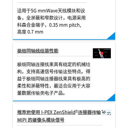
MICRO-COAXIAL
DISCRETE WIRE
MICRO-COAXI
SCRETE WIRE
适用于5G mmWave天线模块和设
备，全屏蔽和窄款设计，电源采用
科森合金端子，0.35 mm pitch,
高度 0.7 mm
极细同轴线组装性能
极细同轴连接线束具有稳定的机械结
构，支持高速信号传输这些特点。得
益于极细同轴连接器线束具有极高的
柔性和屏蔽特性，最适合应用于大容
量数据传输类电子产品。
®
推荐您使用
I-PEX
ZenShield
连接器传输
MIPI 的摄像头模块信号