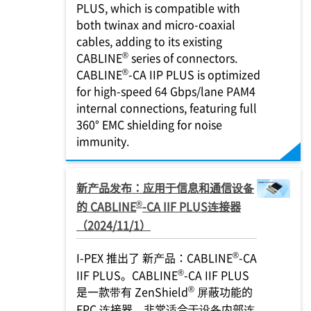
PLUS, which is compatible with
both twinax and micro-coaxial
cables, adding to its existing
®
CABLINE
series of connectors.
®
CABLINE
-CA IIP PLUS is optimized
for high-speed 64 Gbps/lane PAM4
internal connections, featuring full
360° EMC shielding for noise
immunity.
新产品发布：应用于信息和通信设备
®
的 CABLINE
-CA IIF PLUS连接器
（2024/11/1）
®
I-PEX
推出了 新产品：CABLINE
-CA
®
IIF PLUS。CABLINE
-CA IIF PLUS
®
是一款带有 ZenShield
屏蔽功能的
FPC 连接器，非常适合于设备内部连