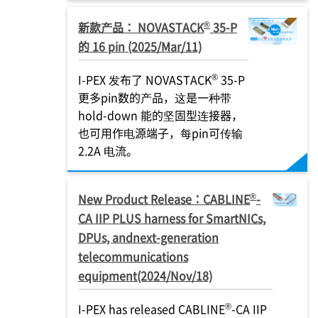
®
新款产品： NOVASTACK
35-P
的 16 pin (2025/Mar/11)
®
I-PEX
发布了 NOVASTACK
35-P
更多pin数的产品，这是一种带
hold-down 能的坚固型连接器，
也可用作电源端子，每pin可传输
2.2A 电流。
®
New Product Release：CABLINE
-
CA IIP PLUS harness for SmartNICs,
DPUs, andnext-generation
telecommunications
equipment(2024/Nov/18)
®
I-PEX
has released CABLINE
-CA IIP