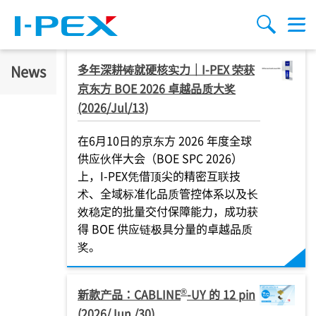
跳转到主要内容
Menu
搜索
多年深耕铸就硬核实力｜
I-PEX
荣获
News
京东方 BOE 2026 卓越品质大奖
(2026/Jul/13)
在6月10日的京东方 2026 年度全球
供应伙伴大会（BOE SPC 2026）
上，
I-PEX
凭借顶尖的精密互联技
术、全域标准化品质管控体系以及长
效稳定的批量交付保障能力，成功获
得 BOE 供应链极具分量的卓越品质
奖。
®
新款产品：CABLINE
-UY 的 12 pin
(2026/Jun./30)