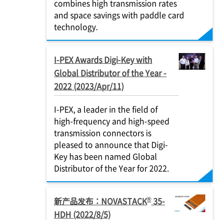
combines high transmission rates
and space savings with paddle card
technology.
I-PEX
Awards Digi-Key with
Global Distributor of the Year -
2022 (2023/Apr/11)
I-PEX
, a leader in the field of
high-frequency and high-speed
transmission connectors is
pleased to announce that Digi-
Key has been named Global
Distributor of the Year for 2022.
®
新产品发布：NOVASTACK
35-
HDH (2022/8/5)