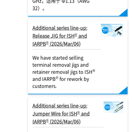
GHz，适用于 Φ1.13（AWG
32）。
Additional series line-up:
®
Release JIG for ISH
and
®
IARPB
(2026/Mar/06)
We have started selling
terminal removal jigs and
®
retainer removal jigs to ISH
®
and IARPB
for rework by
customers.
Additional series line-up:
®
Jumper Wire for ISH
and
®
IARPB
(2026/Mar/06)