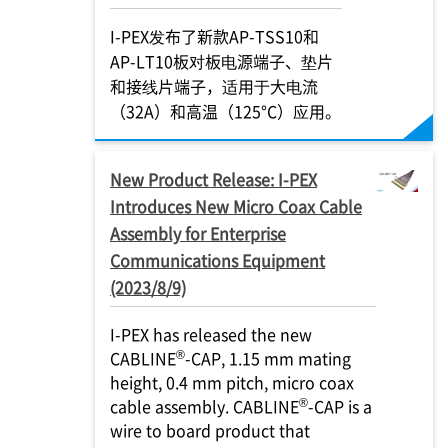
I-PEX
发布了新款AP-TSS10和
AP-LT10板对板电源端子、垫片
和接线片端子，适用于大电流
（32A）和高温（125°C）应用。
New Product Release:
I-PEX
Introduces New Micro Coax Cable
Assembly for Enterprise
Communications Equipment
(2023/8/9)
I-PEX
has released the new
®
CABLINE
-CAP, 1.15 mm mating
height, 0.4 mm pitch, micro coax
®
cable assembly. CABLINE
-CAP is a
wire to board product that