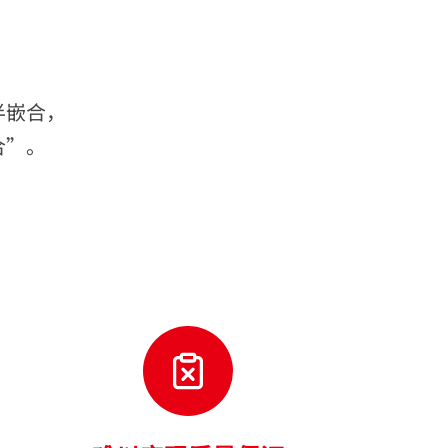
半嵌合，
合”。