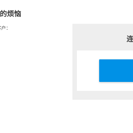
合的烦恼
客户：