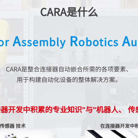
CARA是什么
A
R
A
or
ssembly
obotics
u
CARA是
整合连接器自动嵌合所需的各项要素、
用于构建自动化设备的
整体解决方案。
接器开发中积累的专业知识"与"机器人、
传
、传感器
技术
在连接器开发中