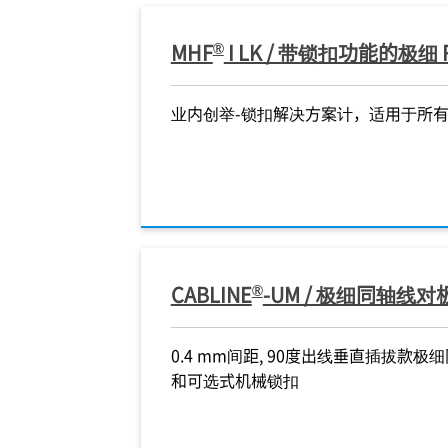
®
MHF
I LK / 带锁扣功能的极细
®
®
BLINE
®
®
-UM
EVAFLEX
®
®
®
®
®
5-HD
BLINE
HF
DW-5
DW-5
DW-5
4L LK
-UM
NOVASTACK
NOVASTACK
MINIFLEX
CABLINE
CABLINE
35-HDH
35-HDH
4-ST
-UY
-UY
业内创举-锁扣解决方案计，适用于所有 
多点接地设计，机械锁
全屏蔽，高速数据传输，自动锁扣，
适合
混用连接器，高度=1.0
混用连接器，高度=1.0
所有 MHF 4/4L 类
多点接地设计，机械锁
混用连接器，高度=1.0
高度1.5 mm, 0.35 mm 间距 , 全屏蔽
高度1.5 mm, 0.35 mm 间距 , 全屏蔽
较低嵌合高度（嵌合高度 = 0.82 mm
超低背(高度= 0.5 mm)，0.4 mm间
较低嵌合高度（嵌合高度 = 0.82 mm
全屏
全屏
改良
全屏
锁扣
40 Gbps/lane
水平插拔，0.5 mm间距的带屏蔽的
距 （
m 间距, 水平插拔, 后锁
m 间距, 水平插拔, 后锁
高度 2.0 mm max.
40 Gbps/lane
m 间距, 水平插拔, 后锁
式，高背设计, 高速 40 Gbps(≒20
式，高背设计, 高速 40 Gbps(≒20
Max.），适用于高速数据传输
距, 水平插拔, 后锁式
Max.），适用于高速数据传输
mm
mm
用的
0.
型的
4mm间距, 90度出线垂直
FFC/FPC连接器
款的
4mm间距, 90度出线垂直
GHz)通道传输
GHz)通道传输
(32Gbps/lane),较窄间距（0.35 mm
(32Gbps/lane),较窄间距（0.35 mm
最高
最高
x 
每通
CRO-COAXIAL
FPC
同轴线连接器
同轴线连接器
pitch）, 90度出线垂直插拔款的极细
pitch）, 90度出线垂直插拔款的极细
大驻
DISCRETE WIRE
DISCRETE WIRE
DISCRETE WIRE
FFC
FPC
EMI SHIELD
SHIELD FFC
BOARD-TO-BOARD
BOARD-TO-BOARD
BOA
同轴线连接器
同轴线连接器
DISCRETE WIRE
DISCRETE WIRE
EMI 
MICRO-COAXIAL
MICRO-COAXIAL
FPC
FPC
DISCRETE WIRE
DISCRETE WIRE
®
CABLINE
-UM / 极细同轴线
0.4 mm间距, 90度出线垂直插拔款极
和可选式机械锁扣