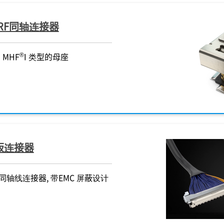
 RF同轴连接器
®
®
®
CABLINE
®
®
®
®
®
-UX II
NOVASTACK
CABLINE
-B
-CX II With Cove
®
®
®
®
®
NOVASTACK
NOVASTACK
NOVASTACK
MHF
MHF
4L LK
35-HDP 12
35-HDP 12
7S
35-HDP
NOVASTACK
NOVASTACK
CABLINE
CABLINE
MHF
35-HDP 12
4
35-HDN
-UY
-UY
®
MHF
I 类型的母座
通孔解决方案的超细设计，窄间
0.6 mm 堆叠高度，0.4 mm 间距，
较窄间距（0.25 mm pitch）, 
蔽型，1.2 mm配合高度，0.35
蔽型，1.2 mm配合高度，0.35
的EMC性能，是5G mmWave应
蔽结构、0.7 mm 嵌合高度、
设计，适用于所有 MHF 4/4L 类
较低嵌合高度（嵌合高度 = 0.82
较低嵌合高度（嵌合高度 = 0.82
全屏蔽型，0.7 mm 堆叠高度，0
全屏蔽型，1.2 mm配合高度，0.
低背设计，组合高度最大1.2 m
0.25 mm ）, 90°出线垂直插拔
支持 6.0 A（×4）电源传输的板对板
嵌合高度(嵌合高度 = 1.00 mm
间距，带电源触点，支持每通道
间距，带电源触点，支持每通道
理想选择，在15GHz频率， 2.0
35 mm 间距、带电源端子，支持
母座， 组合高度 2.0 mm max.
Max.），适用于高速数据传输
Max.），适用于高速数据传输
mm 间距，窄型设计，支持高
mm间距，带电源触点，支持每
最适用于空间有限的设计
max.), EMI屏蔽罩和多点接地
极细同轴线连接器
连接器
40 Gbps的板对板连接器
40 Gbps的板对板连接器
2.0 mm 小尺寸封装的情况下，最
道 40 Gbps 的板对板连接器
(32Gbps/lane),较窄间距（0.3
(32Gbps/lane),较窄间距（0.3
速传输的板对板连接器
最高40 Gbps的板对板连接器
MICRO-COAXIAL
MICRO-COAXIAL
机械锁扣，水平插拔款的极细
波比为1.5
pitch）, 90度出线垂直插拔款
pitch）, 90度出线垂直插拔款
MICRO-COAXIAL
DISCRETE WIRE
BOARD-TO-BOARD
POWER PIN
RD-TO-BOARD
BOARD-TO-BOARD
BOARD-TO-BOARD
POWER PIN
BOARD-TO-BOARD
BOARD-TO-BOARD
EMI SHIELD
连接器
同轴线连接器
同轴线连接器
EMI SHIELD
MICRO-COAXIAL
SHIELD
MICRO-COAXIAL
DISCRETE WIRE
MICRO-COAXIAL
MICRO-COAXIAL
FPC
FPC
DISCRETE W
DISCRETE W
对板连接器
细同轴线连接器, 带EMC 屏蔽设计