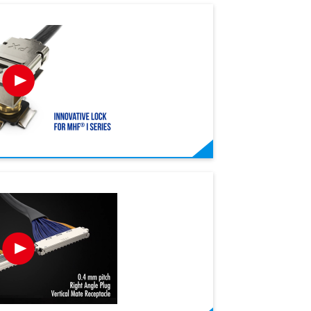
®
®
r
CABLINE
-CX II Without Cover
®
®
®
®
®
CABLINE
®
®
®
®
NOVASTACK
MINIFLEX
MINIFLEX
CABLINE
MHF
-CA IIF
3-BFN
3-BFN
4
35-P
MINIFLEX
MINIFLEX
NOVASTAC
CABLINE
MHF
3
3
-
较低
较窄间距（0.25 mm pitch）, 较低
全屏蔽设计和多点接
 mm
 mm
.35
35
m，
低背(高度= 0.9 mm)，0.3 mm间距,
低背(高度= 0.9 mm)，0.3 mm间距,
低背设计，组合高度最大1.2 mm，
全屏蔽设计和机械锁扣，适用于高速
0.7 mm 嵌合高度，0.35 mm 间距，
保持力加强，封装兼
保持力加强，封装兼
低背设计，组合高度最大
全屏蔽设计带机械锁
0.6 mm 堆叠高度，0
嵌合高度(嵌合高度 = 0.78 mm
扣，高速数据传输(40 Gb
频与高
通道
水平插拔, 后锁式
水平插拔, 后锁式
最适用于空间有限的设计
数据传输 (32 Gbps/lane)，0.4mm
带有hold-down结构并集成电源端
品，0.3 mm间距, 水
品，0.3 mm间距, 水
max.，支持可达12 G
応(32 Gbps/lane), 0
支持 6.0 A（×4）
设计，
max), 机械锁扣，带屏蔽，多点接地
PAM3), 0.4mm间距
5 mm
5 mm
间距, 水平对插款的FPC 型公头连接
子的板对板连接器
平插拔款的极细同轴
连接器
MICRO-COAXIAL
FPC
FPC
MICRO-COAXI
FPC
FPC
同轴线
设计，水平插拔款的极细同轴线连接
插拔款的极细同轴线
的极细
的极细
器
BOARD-TO-BOARD
POWER PIN
MICRO-COAXIAL
BOARD-TO-BOARD
DISCRET
器
FPC
MICRO-COAXIAL
DISCRET
TWINAXIAL
MICRO-COAXIAL
DISCRETE WIRE
IRE
IRE
TWINAXIAL