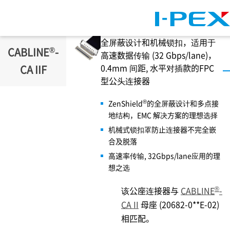
跳转到主要内容
全屏蔽设计和机械锁扣，适用于
®
CABLINE
-
高速数据传输 (32 Gbps/lane)，
0.4mm 间距, 水平对插款的FPC
CA IIF
型公头连接器
®
ZenShield
的全屏蔽设计和多点接
地结构，EMC 解决方案的理想选择
机械式锁扣罩防止连接器不完全嵌
合及脱落
高速率传输, 32Gbps/lane应用的理
想之选
®
该公座连接器与
CABLINE
-
CA II
母座 (20682-0**E-02)
相匹配。