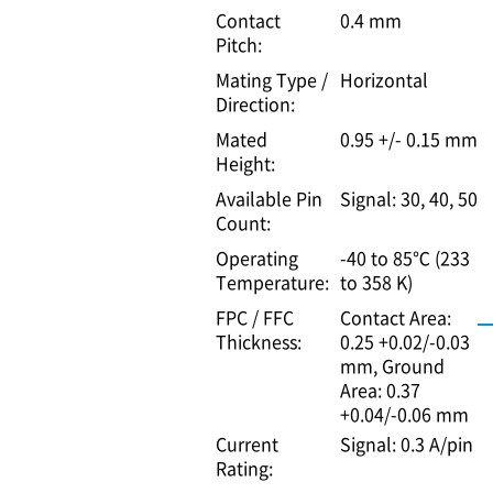
Contact
0.4 mm
Pitch:
Mating Type /
Horizontal
Direction:
Mated
0.95 +/- 0.15 mm
Height:
Available Pin
Signal: 30, 40, 50
Count:
Operating
-40 to 85℃ (233
Temperature:
to 358 K)
FPC / FFC
Contact Area:
Thickness:
0.25 +0.02/-0.03
mm
Ground
Area: 0.37
+0.04/-0.06 mm
Current
Signal: 0.3 A/pin
Rating: