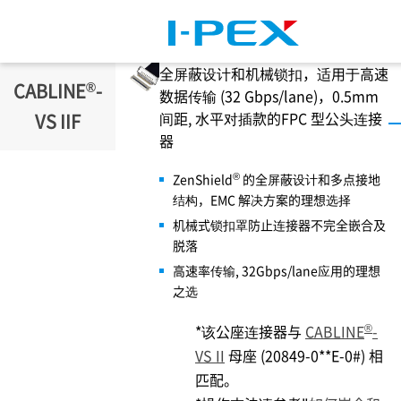
跳转到主要内容
全屏蔽设计和机械锁扣，适用于高速
®
CABLINE
-
数据传输 (32 Gbps/lane)，0.5mm
间距, 水平对插款的FPC 型公头连接
VS IIF
器
®
ZenShield
的全屏蔽设计和多点接地
结构，EMC 解决方案的理想选择
机械式锁扣罩防止连接器不完全嵌合及
脱落
高速率传输, 32Gbps/lane应用的理想
之选
®
*该公座连接器与
CABLINE
-
VS II
母座 (20849-0**E-0#) 相
匹配。