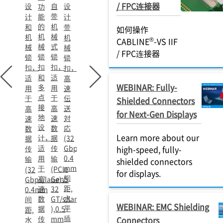
/ FPC连接器
设
自
设
功
带
计
能
计
的
机
和
带
如何操作
机
械
机
机
®
CABLINE
-VS IIF
械
式
械
械
/ FPC连接器
锁
锁
锁
锁
扣
扣，
扣，
扣，
和
适
适
高
WEBINAR: Fully-
多
用
用
速
点
于
于
伝
Shielded Connectors
接
高
送
高
for Next-Gen Displays
地
速
対
速
设
数
応
数
Learn more about our
计，
据
(32
据
适
传
Gbps/lane),
传
high-speed, fully-
0.4
用
输
输
shielded connectors
mm
于
(PCIe
(32
for displays.
间
高
Gen5
Gbps/lane)，
距,
速
32
0.4mm
水
数
GT/s/lane
间
WEBINAR: EMC Shielding
平
据
),0.5
距,
插
传
mm
Connectors
水