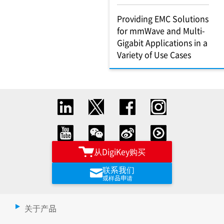
Providing EMC Solutions
for mmWave and Multi-
Gigabit Applications in a
Variety of Use Cases
从DigiKey购买
联系我们
或样品申请
关于产品