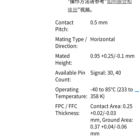
*操作方法请参考"
如何嵌合和
拔出
"视频。
Contact
0.5 mm
Pitch:
Mating Type /
Horizontal
Direction:
Mated
0.95 +0.25/-0.1 mm
Height:
Available Pin
Signal: 30, 40
Count:
Operating
-40 to 85℃ (233 to
Temperature:
358 K)
FPC / FFC
Contact Area: 0.25
Thickness:
+0.02/-0.03
mm
Ground Area:
0.37 +0.04/-0.06
mm