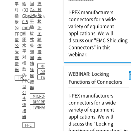
间
拔
输
平
距，
款
对
(32
I-PEX manufacturers
水
的
Gbps/lane)，
插
connectors for a wide
平
极
0.5
款
variety of equipment
插
mm
细
的
applications. We will
间
拔
同
FPC
距,
式
轴
型
discuss our "EMC Shielding
水
极
公
连
Connectors” in this
平
头
细
接
webinar.
对
连
同
器
插
轴
接
MICRO-COAXIAL
款
器
线
DISCRETE WIRE
WEBINAR: Locking
的
连
TWINAXIAL
FPC
FPC
Functions of Connectors
接
型
器
公
I-PEX manufacturers
MICRO-COAXIAL
头
connectors for a wide
DISCRETE WIRE
连
TWINAXIAL
variety of equipment
接
applications. We will
器
discuss the "Locking
FPC
functions of connectors” in