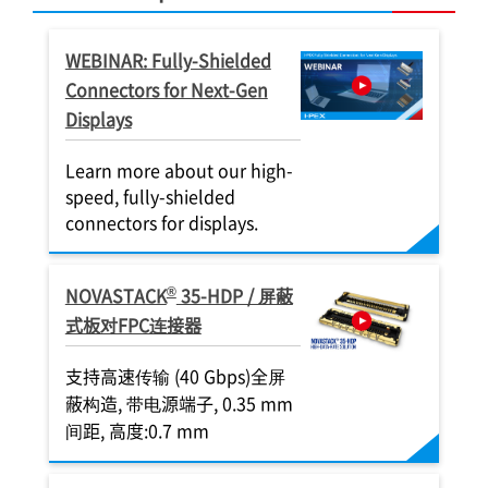
WEBINAR: Fully-Shielded
Connectors for Next-Gen
Displays
Learn more about our high-
speed, fully-shielded
®
NOVASTACK
®
®
®
®
®
35-HDH
®
NOVAST
L
35-HDN
35-HDP
2-BF
-UY
NOVASTACK
NOVASTACK
NOVASTACK
NOVASTACK
NOVASTACK
CABLINE
35-HDH
35-HDH
35-HDN
35-HDH
-VS
-B
NOVAST
NOVAST
CAB
CAB
connectors for displays.
接器，高度
高度1.5 mm, 0.35 mm 间距 , 全屏
全屏蔽型，1.2
m 嵌合高度、
 堆叠高度，
插拔,后锁式低背
GHz， 1.6
 = 0.82
VESA标准款连接器，适用于高速数
高度1.5 mm, 0.35 mm 间距 , 全屏
0.6 mm 堆叠高度，0.4 mm 间距，
高度1.5 mm, 0.35 mm 间距 , 全屏
全屏蔽型，0.7 mm 堆叠高度，
高度1.5 mm, 0.35 mm 间距 , 全屏
带屏蔽功能的
全屏蔽型，1.2
全屏蔽，自带
改良的EMC性
全屏蔽型，1.2
 间距, 水平插
蔽式，高背设计, 高速 40
mm间距，带
应用的理想选择
带电源端子，支持
窄型设计，支持高
mm)
m max.
用于高速数据传输
据传输(32Gbps/lane), 机械锁扣，
蔽式，高背设计, 高速 40
支持 6.0 A（×4）电源传输的板对
蔽式，高背设计, 高速 40
0.35 mm 间距，窄型设计，支持高
蔽式，高背设计, 高速 40
设计，适用于高
mm间距，带
高速数据传输 (P
mm间距，带
®
NOVASTACK
35-HDP / 屏蔽
Gbps(≒20 GHz)通道传输
道最高40 G
2.0 x 2.0
的板对板连接器
板连接器
窄间距（0.35
0.5mm 间距,水平对插款的极细同
Gbps(≒20 GHz)通道传输
板连接器
Gbps(≒20 GHz)通道传输
频与高速传输的板对板连接器
Gbps(≒20 GHz)通道传输
Gbps/lane)
道最高40 G
GT/s/lane 
道最高40 G
IAL
式板对FPC连接器
下，最大驻波比
0度出线垂直插拔款
轴线连接器
对插款的FPC
拔式极细同轴
E WIRE
BOARD-TO-BOARD
BOA
ER PIN
EMI SHIELD
BOARD-TO-BOARD
BOARD-TO-BOARD
BOARD-TO-BOARD
BOARD-TO-BOARD
BOARD-TO-BOARD
POWER PIN
EMI SHIELD
BOA
BOA
EMI SHIELD
MICRO-COAXIAL
DISCRETE WIRE
MICRO-COAXIAL
支持高速传输 (40 Gbps)全屏
DISCRETE WIRE
蔽构造, 带电源端子, 0.35 mm
TWINAXIAL
TWINAXIAL
间距, 高度:0.7 mm