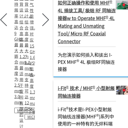
®
如何正确操作和使用 MHF
持
背
背
气
频
设
设
4L 插拔工具/ 极细 RF 同轴连
性
率
计，
计，
能
®
接器w to Operate MHF
4L
高
组
组
增
Mating and Unmating
达
合
合
强，
Tool/ Micro RF Coaxial
9
高
高
对
GHz，
度
度
应
Connector
最
最
最
15
大
大
大
GHz，
为您演示如何插入和拔出 I-
嵌
1.2
为
1.6
®
PEX MHF
4L 极细RF同轴连
合
mm，
1.0
VSWR
高
最
mm
接器
组
度
适
max.，
合
为
用
支
高
2.5
于
持
度
®
®
i-Fit
技术 / MHF
小型射频
mm,
可
空
1.3
同轴连接器
3.0
达
间
mm
mm
12
有
max.
GHz
®
限
i-Fit
技术是I-PEX小型射频
MICRO-COAXIAL
MICRO-COAXIAL
的
®
同轴线连接器(MHF
)系列中
MICRO-COAXIAL
设
使用的一种特有的无焊料端
计