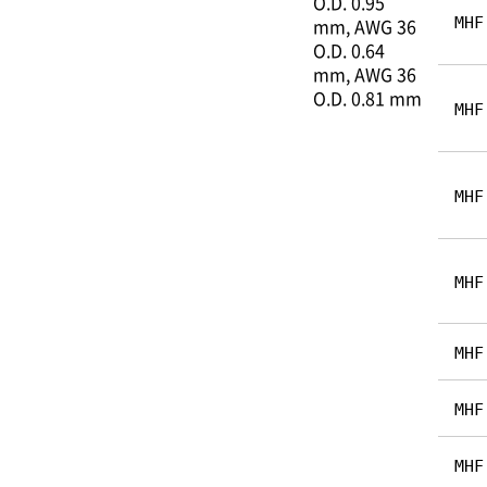
O.D. 0.95
mm
AWG 36
MHF
O.D. 0.64
mm
AWG 36
O.D. 0.81 mm
MHF
MHF
MHF
MHF
MHF
MHF