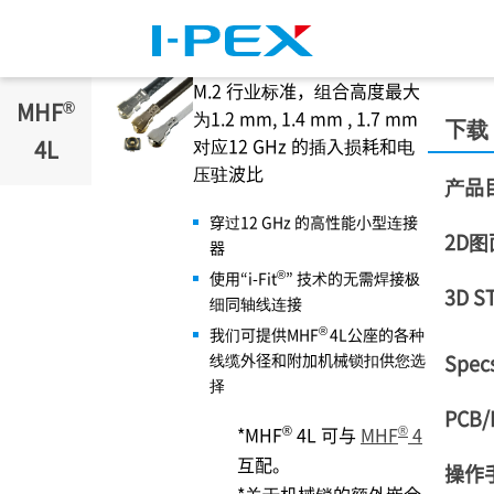
跳转到主要内容
M.2 行业标准，组合高度最大
®
MHF
为1.2 mm, 1.4 mm , 1.7 mm
下载
对应12 GHz 的插入损耗和电
4L
压驻波比
产品
穿过12 GHz 的高性能小型连接
2D图
器
®
使用“i-Fit
” 技术的无需焊接极
3D S
细同轴线连接
®
我们可提供MHF
4L公座的各种
线缆外径和附加机械锁扣供您选
Specs
择
PCB/
®
®
*MHF
4L 可与
MHF
4
互配。
操作