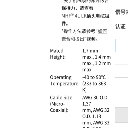
*关于机械锁的额外嵌合
保持力，请查看
信号
®
MHF
4L LK
插头电缆组
件。
认证
*操作方法请参考"
如何
嵌合和拔出
"视频。
Mated
1.7 mm
Height:
max.
1.4 mm
max.
1.2 mm
max.
Operating
-40 to 90℃
Temperature:
(233 to 363
K)
Cable Size
AWG 30 O.D.
(Micro-
1.37
Coaxial):
mm
AWG 32
O.D. 1.13
mm
AWG 33