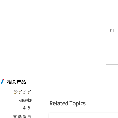
SI 
相关产品
®
®
®
®
MHF
MHF
MHF
MHF
Related Topics
I
4
5
5L
支
低
低
电