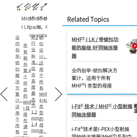
®
®
®
®
MHF
MHF
MHF
I (4
MHF
Related Topics
I LK
pads
4L
4L LK
receptacle)
业
M.2
锁
®
MHF
I LK / 带锁扣功
行
内
扣
带
能的极细 RF同轴连接
业
创
设
有
器
标
举-
计，
额
准，
锁
适
外
组
扣
用
业内创举-锁扣解决方
第 4
合
解
于
个
案计，适用于所有
高
决
所
焊
®
MHF
I 类型的母座
度
方
有
盘
最
案
MHF
的
大
计，
4/4L
MHF®
为
®
®
i-Fit
技术 / MHF
小型射频
类
适
I 母
1.2
型
用
同轴连接器
座
mm,
的
于
在
1.4
母
所
通
®
i-Fit
技术是I-PEX小型射频
mm
座，
有
过
®
同轴线连接器(MHF
)系列中
,