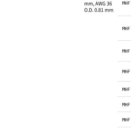
mm
AWG 36
MHF
O.D. 0.81 mm
MHF
MHF
MHF
MHF
MHF
MHF