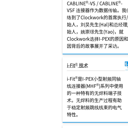
®
®
CABLINE
-VS / CABLINE
-
VSF 连接器作为数据传输。我
络到了Clockwork的首席执行
始人，刘昊先生(Hal)和总经理
始人，姚崇璟先生(Yao)，就
Clockwork选择I-PEX的原因
因背后的故事展开了采访。
®
i-Fit
技术
®
i-Fit
是I-PEX小型射频同轴
®
线连接器(MHF
)系列中使用
的一种特有的无焊料端子技
术。无焊料的生产过程有助
于稳定射频跳线线束的电气
特性。