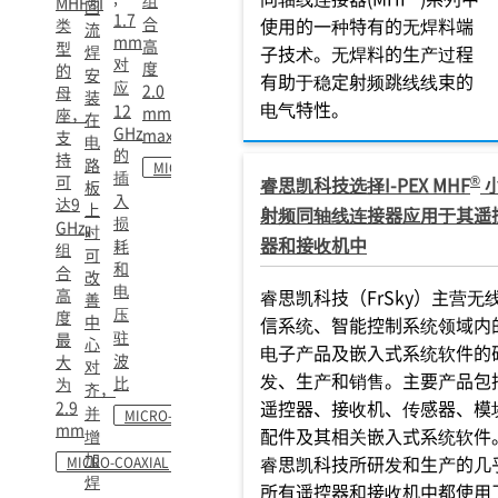
组
MHF®I
回
1.7
合
使用的一种特有的无焊料端
类
流
mm
高
型
焊
子技术。无焊料的生产过程
对
度
的
安
有助于稳定射频跳线线束的
应
2.0
母
装
电气特性。
12
mm
座，
在
GHz
max.
支
电
的
持
路
MICRO-COAXIAL
插
可
®
睿思凯科技选择I-PEX MHF
板
入
达9
上
射频同轴线连接器应用于其遥
损
GHz,
时
器和接收机中
耗
组
可
和
合
改
电
高
睿思凯科技（FrSky）主营无
善
压
度
中
信系统、智能控制系统领域内
驻
最
心
电子产品及嵌入式系统软件的
波
大
对
发、生产和销售。主要产品包
比
为
齐，
遥控器、接收机、传感器、模
2.9
并
MICRO-COAXIAL
mm
配件及其相关嵌入式系统软件
增
加
睿思凯科技所研发和生产的几
MICRO-COAXIAL
焊
所有遥控器和接收机中都使用