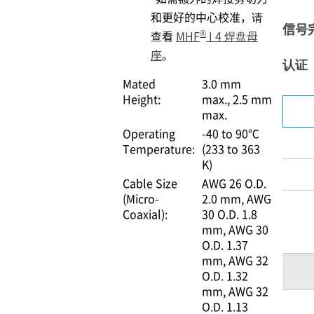
和更好的中心校准，请
信号
®
查看
MHF
I 4 焊盘母
座
。
认证
Mated
3.0 mm
Height:
max.
2.5 mm
max.
Operating
-40 to 90℃
Temperature:
(233 to 363
K)
Cable Size
AWG 26 O.D.
(Micro-
2.0 mm
AWG
Coaxial):
30 O.D. 1.8
mm
AWG 30
O.D. 1.37
mm
AWG 32
O.D. 1.32
mm
AWG 32
O.D. 1.13