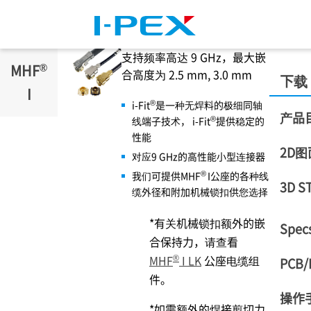
跳转到主要内容
支持频率高达 9 GHz，最大嵌
®
MHF
合高度为 2.5 mm, 3.0 mm
下载
I
®
i-Fit
是一种无焊料的极细同轴
产品
®
线端子技术， i-Fit
提供稳定的
性能
2D图
对应9 GHz的高性能小型连接器
®
我们可提供MHF
I公座的各种线
3D S
缆外径和附加机械锁扣供您选择
*有关机械锁扣额外的嵌
Specs
合保持力，请查看
®
MHF
I LK
公座电缆组
PCB/
件。
操作
*如需额外的焊接剪切力