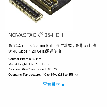
®
NOVASTACK
35-HDH
高度1.5 mm, 0.35 mm 间距 , 全屏蔽式，高背设计, 高
速 40 Gbps(≒20 GHz)通道传输
Contact Pitch:
0.35 mm
Mated Height:
1.5 +/- 0.1 mm
Available Pin Count:
Signal: 60, 70
Operating Temperature:
-40 to 85℃ (233 to 358 K)
查看目录