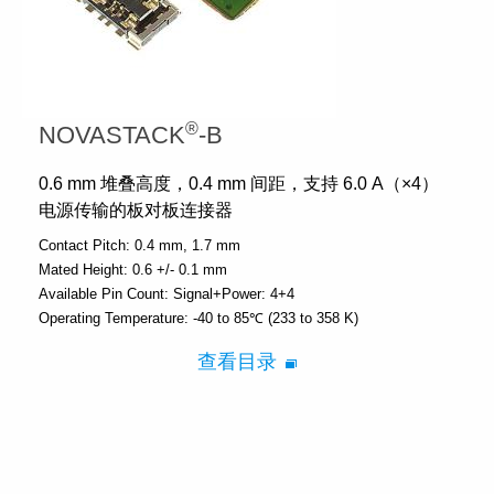
®
NOVASTACK
-B
0.6 mm 堆叠高度，0.4 mm 间距，支持 6.0 A（×4）
电源传输的板对板连接器
Contact Pitch:
0.4 mm
1.7 mm
Mated Height:
0.6 +/- 0.1 mm
Available Pin Count:
Signal+Power: 4+4
Operating Temperature:
-40 to 85℃ (233 to 358 K)
查看目录