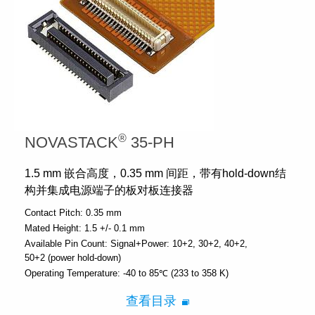
®
NOVASTACK
35-PH
1.5 mm 嵌合高度，0.35 mm 间距，带有hold-down结
构并集成电源端子的板对板连接器
Contact Pitch:
0.35 mm
Mated Height:
1.5 +/- 0.1 mm
Available Pin Count:
Signal+Power: 10+2, 30+2, 40+2,
50+2 (power hold-down)
Operating Temperature:
-40 to 85℃ (233 to 358 K)
查看目录