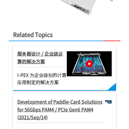
Related Topics
服务器设计 / 企业级运
算的解决方案
I-PEX
为企业级别的计算
应用制定的解决方案
®
-UM
CABLINE
®
®
®
®
®
®
-CA II
CAB
-UM
-UM
-UM
NOVASTACK
CABLINE
CABLINE
CABLINE
CABLINE
CABLINE
-CA II
-CA II
-CA II
-VS II
-VS II
35-HDP
CAB
CAB
CAB
Development of Paddle-Card Solutions
地设计，机械
全屏蔽设计带机械锁扣，高速伝送
全屏蔽，自带
地设计，机械
地设计，机械
地设计，机械
全屏蔽，自带机械式锁扣，适用于
全屏蔽，自带机械式锁扣，适用于
全屏蔽设计带机械锁扣，高速伝送
全屏蔽设计带机械锁扣，高速伝送
全屏蔽设计带机械锁扣，高速伝送
全屏蔽结构、0.7 mm 嵌合高度、
全屏蔽，自带
全屏蔽，自带
全屏蔽，自带
for 56Gbps PAM4 / PCIe Gen6 PAM4
Gbps/lane
対応(32 Gbps/lane), 0.4 mm 间距,
高速数据传输 (P
Gbps/lane
Gbps/lane
Gbps/lane
高速数据传输 (PCIe Gen5 32
高速数据传输 (PCIe Gen5 32
対応(32 Gbps/lane), 0.4 mm 间距,
対応(32 Gbps/lane), 0.4 mm 间距,
対応(32 Gbps/lane), 0.4 mm 间距,
0.35 mm 间距、带电源端子，支持
高速数据传输 (P
高速数据传输 (P
高速数据传输 (P
距, 90度出线垂直
水平插拔款的极细同轴连接器
GT/s/lane 
距, 90度出线垂直
距, 90度出线垂直
距, 90度出线垂直
GT/s/lane ),0.5 mm间距，水平插
GT/s/lane ),0.5 mm间距，水平插
水平插拔款的极细同轴连接器
水平插拔款的极细同轴连接器
水平插拔款的极细同轴连接器
每通道 40 Gbps 的板对板连接器
GT/s/lane 
GT/s/lane 
GT/s/lane 
(2021/Sep/14)
连接器
拔式极细同轴
连接器
连接器
连接器
拔式极细同轴线连接器
拔式极细同轴线连接器
拔式极细同轴
拔式极细同轴
拔式极细同轴
MICRO-COAXIAL
DISCRETE WIRE
MICRO-COAXIAL
MICRO-COAXIAL
MICRO-COAXIAL
BOARD-TO-BOARD
DISCRETE WIRE
DISCRETE WIRE
DISCRETE WIRE
POWER PIN