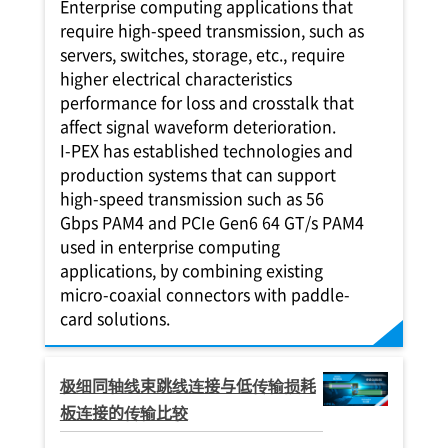
Enterprise computing applications that
TE WIRE
MICRO-COAXIAL
TE WIRE
TE WIRE
TE WIRE
MICRO-COAXIAL
MICRO-COAXIAL
DISCRETE WIRE
DISCRETE WIRE
MICRO-COAXIAL
MICRO-COAXIAL
MICRO-COAXIAL
TWINAXIAL
TWINAXIAL
TWINAXIAL
TWINAXIAL
EMI SHIELD
require high-speed transmission, such as
TWINAXIAL
TWINAXIAL
TWINAXIAL
TWINAXIAL
TWINAXIAL
TWINAXIAL
servers, switches, storage, etc., require
higher electrical characteristics
performance for loss and crosstalk that
affect signal waveform deterioration.
I-PEX
has established technologies and
production systems that can support
high-speed transmission such as 56
Gbps PAM4 and PCIe Gen6 64 GT/s PAM4
used in enterprise computing
applications, by combining existing
micro-coaxial connectors with paddle-
card solutions.
极细同轴线束跳线连接与低传输损耗
板连接的传输比较