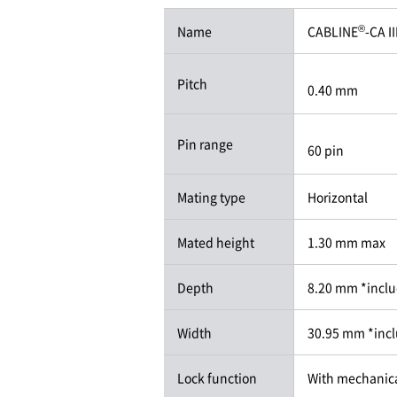
®
Name
CABLINE
-CA I
Pitch
0.40 mm
Pin range
60 pin
Mating type
Horizontal
Mated height
1.30 mm max
Depth
8.20 mm *inclu
Width
30.95 mm *incl
Lock function
With mechanica