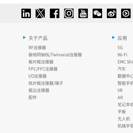
关于产品
应用
RF连接器
5G
极细同轴线/Twinaxial连接器
Wi-Fi
板对板连接器
EMC Shi
FPC/FFC连接器
汽车
I/O连接器
数据中
线对板连接器/端子
智能手
板边连接器
VR
配件
AR
笔记本
平板
无人机
机械手