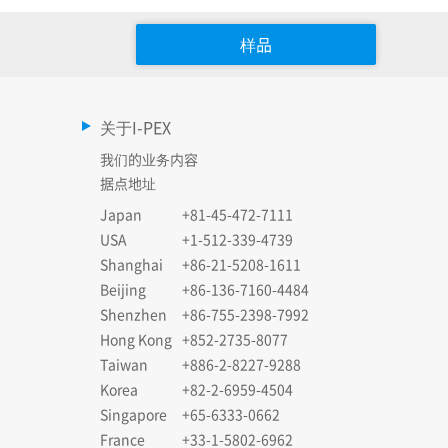
样品
关于I-PEX
我们的业务内容
据点地址
Japan
+81-45-472-7111
USA
+1-512-339-4739
Shanghai
+86-21-5208-1611
Beijing
+86-136-7160-4484
Shenzhen
+86-755-2398-7992
Hong Kong
+852-2735-8077
Taiwan
+886-2-8227-9288
Korea
+82-2-6959-4504
Singapore
+65-6333-0662
France
+33-1-5802-6962