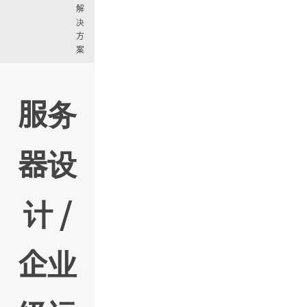
解
决
方
案
服务
器设
计 /
企业