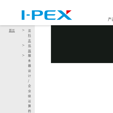
跳转到主要内容
产
首页
资
料
库
视
频
服
务
器
设
计
/
企
业
级
运
算
的