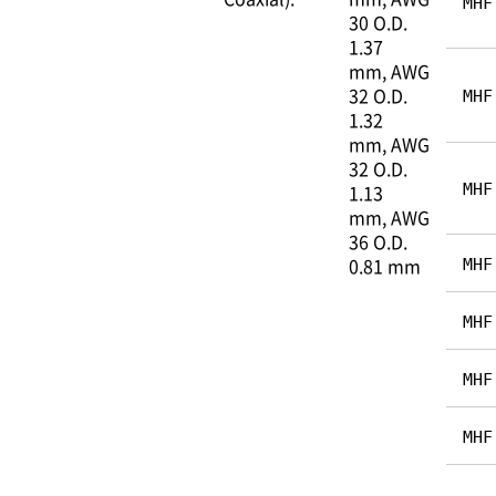
MHF
30 O.D.
1.37
mm
AWG
32 O.D.
MHF
1.32
mm
AWG
32 O.D.
1.13
MHF
mm
AWG
36 O.D.
0.81 mm
MHF
MHF
MHF
MHF