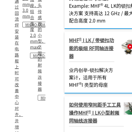
通
mm,
®
头
Example: MHF
4L LK的锁扣
座，
过
3.0
组
传
决方案 支持高达 12 GHz / 最
回
mm
合
感
流
配合高度 2.0 mm
高
器
焊
MICRO-COAXIAL
度
的
安
2.0
小
装
®
MHF
I LK / 带锁扣功
mm
型、
在
max.
坚
能的极细 RF同轴连接
电
固
路
器
MICRO-COAXIAL
的
板
射
上
业内创举-锁扣解决方
频
时
案计，适用于所有
连
可
接
®
MHF
I 类型的母座
改
器
善
中
MICRO-COAXIAL
心
如何使用窄间距手工工具
对
®
操作MHF
I LK小型射频
齐，
同轴线连接器
并
增