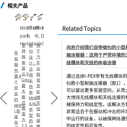
相关产品
®
®
®
®
MHF
MHF
I (4
MHF
MHF
-
Related Topics
pads
I
4L LK
TI
receptacle)
支
锁
用
向您介绍我们自带锁扣的小型
持
于
扣
带
频连接器：适用于严苛环境的
频
汽
设
有
线模块和天线的终极连接
率
车
计，
额
高
远
适
外
达 9
程
用
通过选择I-PEX带有无线模块
第 4
GHz，
信
于
个
扣款小型射频连接器（图1）
最
息
所
焊
可以留出更多安装空间，从而
大
处
有
盘
大增强无线模块和天线连接的
嵌
理
MHF
的
合
天
4/4L
械保持力和稳定性。该解决方
MHF®
高
线
类
非常适合于在振动和冲击的环
I 母
度
和
型
座
中运行的设备，以确保网络通
为
摄
的
在
的稳定性和可靠性。
2.5
像
母