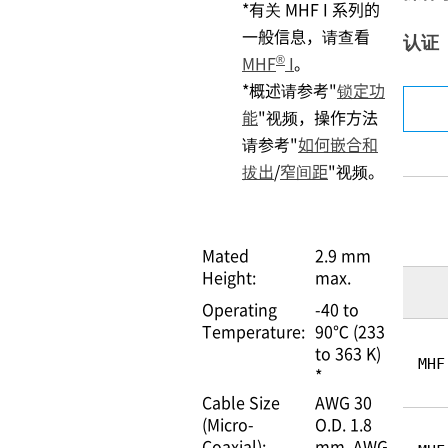
*有关 MHF I 系列的
一般信息，请查看
认证
®
MHF
I
。
*概述请参考"
锁定功
能
"视频，操作方法
请参考"
如何嵌合和
拔出
/
窄间距
"视频。
Mated
2.9 mm
Height:
max.
Operating
-40 to
Temperature:
90℃ (233
to 363 K)
MHF
*
Cable Size
AWG 30
(Micro-
O.D. 1.8
Coaxial):
mm
AWG