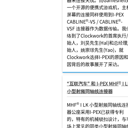
器来连接天线。而Gameshel
一个开源的便携式游戏机，主
屏幕的连接同样使用到I-PEX
®
®
CABLINE
-VS / CABLINE
-
VSF 连接器作为数据传输。我
络到了Clockwork的首席执行
始人，刘昊先生(Hal)和总经理
始人，姚崇璟先生(Yao)，就
Clockwork选择I-PEX的原因
因背后的故事展开了采访。
®
“互联汽车” 和 I-PEX MHF
I L
小型射频同轴线连接器
®
MHF
I LK 小型射频同轴线连
器公座采用I-PEX已获得专利
的，特有的机械锁扣设计，与
场上常见的同类小型射频同轴