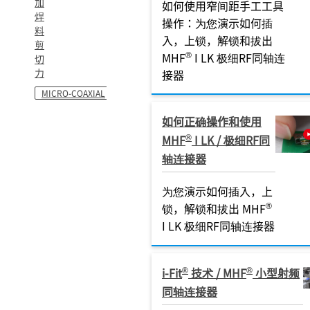
加
如何使用窄间距手工工具
焊
操作：为您演示如何插
料
入，上锁，解锁和拔出
剪
®
MHF
I LK 极细RF同轴连
切
力
接器
MICRO-COAXIAL
如何正确操作和使用
®
MHF
I LK / 极细RF同
轴连接器
为您演示如何插入，上
®
锁，解锁和拔出 MHF
I LK 极细RF同轴连接器
®
®
i-Fit
技术 / MHF
小型射频
同轴连接器