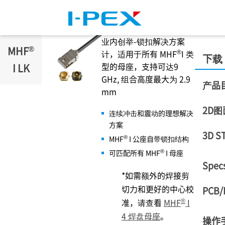
跳转到主要内容
业内创举-锁扣解决方案
®
MHF
®
计，适用于所有 MHF
I 类
下载
型的母座，支持可达9
I LK
GHz, 组合高度最大为 2.9
产品
mm
2D图
连续冲击和震动的理想解决
方案
3D S
®
MHF
I 公座自带锁扣结构
®
可匹配所有 MHF
I 母座
Specs
*如需额外的焊接剪
切力和更好的中心校
PCB/
®
准，请查看
MHF
I
4 焊盘母座
。
操作