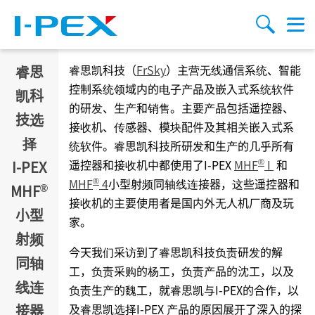
跳转到主要内容
Menu
搜索
睿思
睿思凯科技（
FrSky
）主营无线通信系统、智能
控制系统领域内的电子产品及嵌入式系统软件
凯科
的研发、生产和销售。主要产品包括遥控器、
技选
接收机、传感器、模块配件及其相关嵌入式系
择
统软件。睿思凯科技所研发和生产的几乎所有
®
遥控器和接收机中都使用了
I-PEX
MHF
I
和
I-PEX
®
MHF
4
小型射频同轴线连接器，这些遥控器和
®
MHF
接收机的主要使用者是国内外无人机厂商及玩
小型
家。
射频
今天我们采访到了睿思凯科技负责研发的解
同轴
工，负责采购的杨工，负责产品的沈工，以及
线连
负责生产的魏工，就睿思凯与
I-PEX
的合作，以
接器
及睿思凯选择
I-PEX
产品的原因展开了深入的探