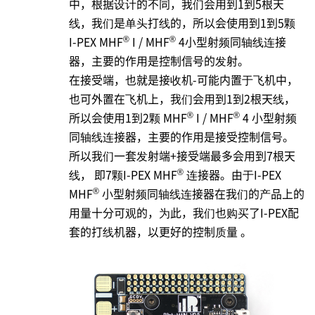
中，根据设计的不同，我们会用到1到5根天
线，我们是单头打线的，所以会使用到1到5颗
®
®
I-PEX
MHF
I / MHF
4小型射频同轴线连接
器，主要的作用是控制信号的发射。
在接受端，也就是接收机-可能内置于飞机中，
也可外置在飞机上，我们会用到1到2根天线，
®
®
所以会使用1到2颗 MHF
I / MHF
4 小型射频
同轴线连接器，主要的作用是接受控制信号。
所以我们一套发射端+接受端最多会用到7根天
®
线， 即7颗
I-PEX
MHF
连接器。由于I-PEX
®
MHF
小型射频同轴线连接器在我们的产品上的
用量十分可观的，为此，我们也购买了
I-PEX
配
套的打线机器，以更好的控制质量 。