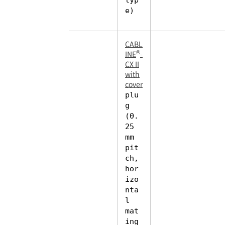
e)
CABL
®
INE
-
CX II
with
cover
plu
g
(0.
25
mm
pit
ch,
hor
izo
nta
l
mat
ing