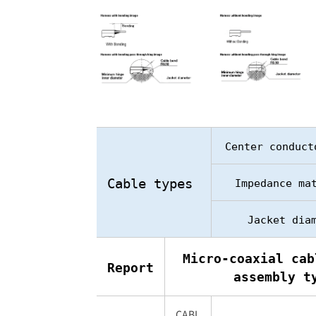
Center conduct
Cable types
Impedance ma
Jacket dia
Micro-coaxial cab
Report
assembly t
CABL