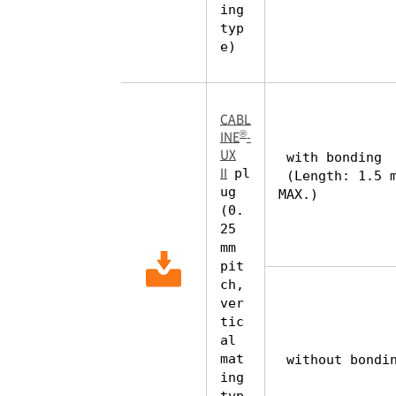
ing
typ
e)
CABL
®
INE
-
UX
with bonding
II
pl
(Length: 1.5 
ug
MAX.)
(0.
25
mm
pit
ch,
ver
tic
al
mat
without bondi
ing
typ