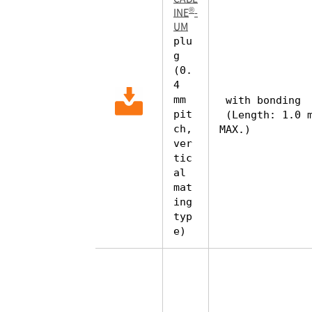
®
INE
-
UM
plu
g
(0.
4
mm
with bonding
pit
(Length: 1.0 
ch,
MAX.)
ver
tic
al
mat
ing
typ
e)