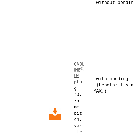
without bondi
CABL
®
INE
-
UY
with bonding
plu
(Length: 1.5 
g
MAX.)
(0.
35
mm
pit
ch,
ver
tic