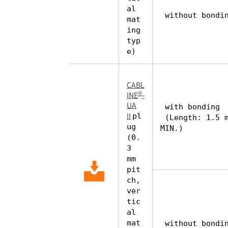
al
without bondi
mat
ing
typ
e)
CABL
®
INE
-
UA
with bonding
II
pl
(Length: 1.5 
ug
MIN.)
(0.
3
mm
pit
ch,
ver
tic
al
mat
without bondi