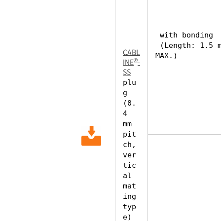
with bonding
(Length: 1.5 
CABL
MAX.)
®
INE
-
SS
plu
g
(0.
4
mm
pit
ch,
ver
tic
al
mat
ing
typ
e)