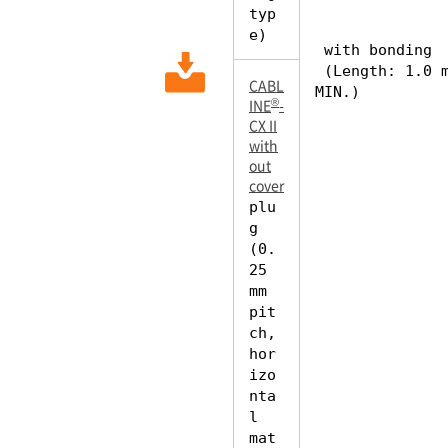
typ
e)
with bonding
(Length: 1.0 
CABL
MIN.)
®
INE
-
CX II
with
out
cover
plu
g
(0.
25
mm
pit
ch,
hor
izo
nta
l
mat