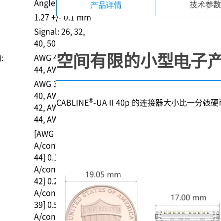
Angle)
技术参数
产品详情
1.27 +/- 0.1 mm
Signal: 26, 32,
40, 50
空间有限的小型电子
:
AWG 42
AWG
44
AWG 46
AWG 39
AWG
40
AWG
®
CABLINE
-UA II 40p 的连接器大小比
42
AWG
44
AWG 46
[AWG 46] 0.15
A/contact
[AWG
44] 0.19
A/contact
[AWG
42] 0.2
A/contact
[AWG
39] 0.5
A/contact (up