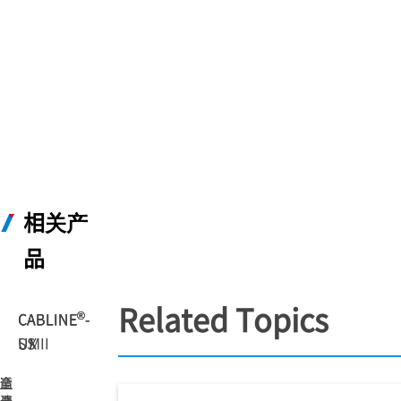
相关产
品
Related Topics
®
®
®
CABLINE
CABLINE
CABLINE
-
-
-
UX II
UM
SS
适
全
高
屏
速
合