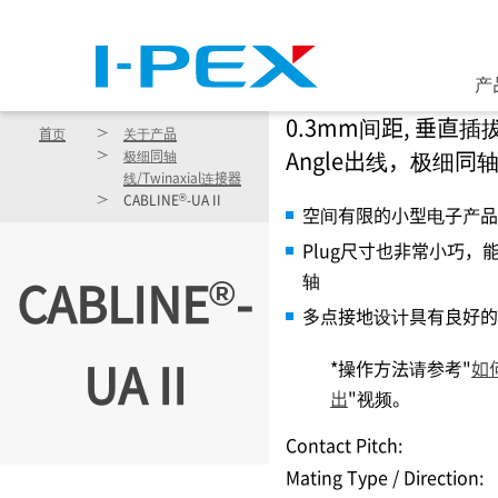
跳转到主要内容
产
0.3mm间距, 垂直插拔
首页
关于产品
Angle出线，极细同
极细同轴
线/Twinaxial连接器
®
CABLINE
-UA II
空间有限的小型电子产品
Plug尺寸也非常小巧，
®
轴
CABLINE
-
多点接地设计具有良好的抗
UA II
*操作方法请参考"
如
出
"视频。
Contact Pitch:
Mating Type / Direction: