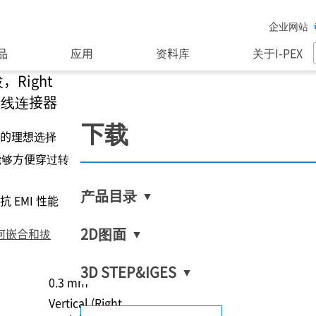
企业网站
品
应用
资料库
关于I-PEX
，Right
轴线连接器
下载
的理想选择
能够方便穿过转
产品目录
 EMI 性能
2D图面
何嵌合和拔
3D STEP&IGES
0.3 mm
Vertical (Right