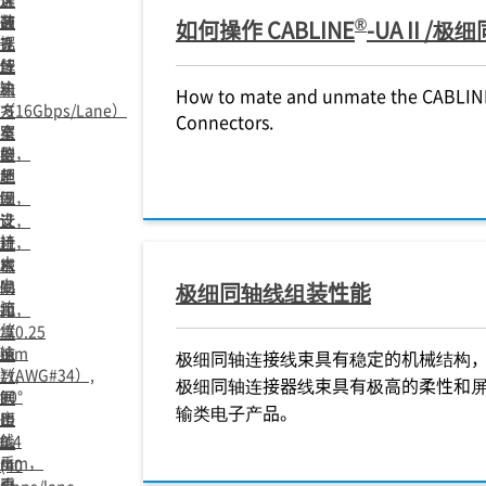
数
通
蔽
®
如何操作 CABLINE
-UA II 
据
孔
设
传
解
计
决
输
和
How to mate and unmate the CABLIN
方
（16Gbps/Lane）
多
Connectors.
案
窄
点
的
型，
接
超
坚
地
细
设
固，
设
支
计，
持
计，
机
大
窄
械
电
间
锁
极细同轴线组装性能
流
距
扣，
传
（0.25
高
输
mm
速
极细同轴连接线束具有稳定的机械结构
）,
（AWG#34）,
数
极细同轴连接器线束具有极高的柔性和
90°
间
据
输类电子产品。
出
传
距
线
0.4
输
垂
mm，
(40
直
垂
Gbps/lane