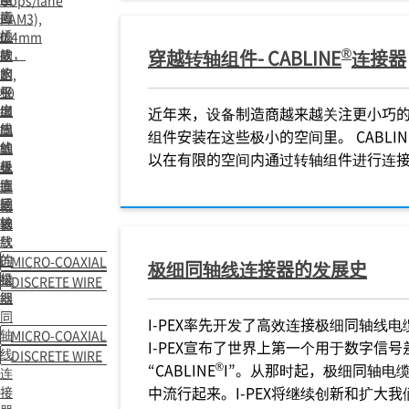
插
直
PAM3),
插
拔
0.4mm
®
拔，
穿越转轴组件- CABLINE
连接器
款
间
的
水
距,
极
平
90
出
细
度
近年来，设备制造商越来越关注更小巧
线
出
同
组件安装在这些极小的空间里。 CABLIN
线
的
轴
以在有限的空间内通过转轴组件进行连
极
垂
线
直
细
连
插
同
接
拔
轴
器
款
线
的
连
MICRO-COAXIAL
极细同轴线连接器的发展史
极
接
DISCRETE WIRE
细
器
同
I-PEX率先开发了高效连接极细同轴线电
轴
MICRO-COAXIAL
I-PEX宣布了世界上第一个用于数字信
线
DISCRETE WIRE
®
“CABLINE
I”。从那时起，极细同轴电
连
中流行起来。I-PEX将继续创新和扩大
接