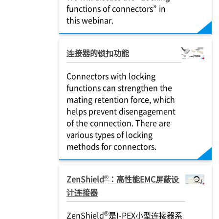
functions of connectors” in
this webinar.
连接器的锁扣功能
Connectors with locking
functions can strengthen the
mating retention force, which
helps prevent disengagement
of the connection. There are
various types of locking
methods for connectors.
®
ZenShield
：高性能EMC屏蔽设
计连接器
®
ZenShield
是I-PEX小型连接器系