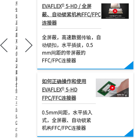
动
锁
®
EVAFLEX
5-HD / 全屏
锁
式,
蔽、自动锁紧机构FFC/FPC
水
扣，
平
连接器
高
插
温
拔,
款
全屏蔽，高速数据传输，自
可
0.5
动锁扣，水平插拔，0.5
选
mm,
mm间距的带屏蔽的
FFC/FPC
(105℃)，
连
高
FFC/FPC连接器
速
接
数
器
据
如何正确操作和使用
FPC
传
FFC
®
EVAFLEX
5-HD
输，
水
FPC/FFC连接器
平
插
0.5mm间距，水平插入
拔,
式，全屏蔽、自动锁紧
0.5
机构FFC/FPC连接器
mm
间