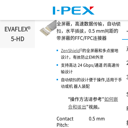
跳转到主要内容
全屏蔽，高速数据传输，自动锁
®
EVAFLEX
扣，水平插拔，0.5 mm间距的
带屏蔽的FFC/FPC连接器
5-HD
®
ZenShield
的全屏蔽和多点接地
设计，有效防止EMI外泄
支持高达 24 Gbps/通道 的高速传
输设计
自动锁扣的设计便于操作,适用于手
动或机 器人装配
*操作方法请参考"
如何嵌
合和拔出
"视频。
Contact
0.5 mm
Pitch: