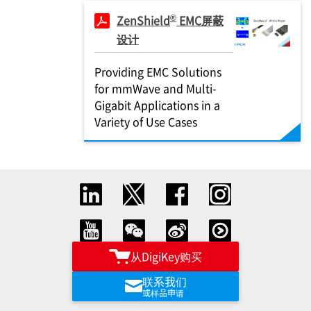
®
ZenShield
EMC屏蔽
设计
Providing EMC Solutions
for mmWave and Multi-
Gigabit Applications in a
Variety of Use Cases
从DigiKey购买
联系我们
或样品申请