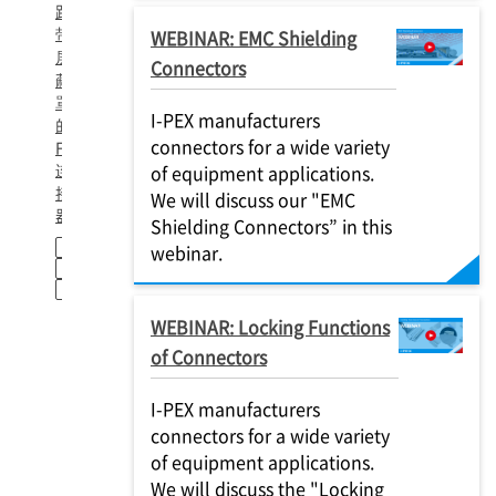
距
带
WEBINAR: EMC Shielding
屏
Connectors
蔽
罩
I-PEX manufacturers
的
connectors for a wide variety
FFC/FPC
连
of equipment applications.
接
We will discuss our "EMC
器
Shielding Connectors” in this
FPC
webinar.
FFC
SHIELD FFC
WEBINAR: Locking Functions
of Connectors
I-PEX manufacturers
connectors for a wide variety
of equipment applications.
We will discuss the "Locking