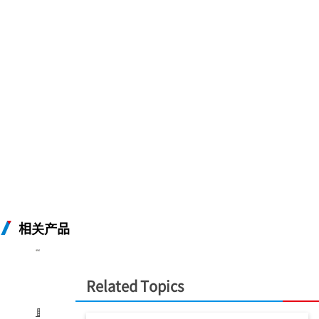
相关产品
®
®
EVAFLEX
EVAFLEX
Related Topics
5-VS
5-SE
自
自