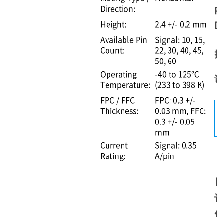
Direction:
Height:
2.4 +/- 0.2 mm
Available Pin
Signal: 10, 15,
Count:
22, 30, 40, 45,
50, 60
Operating
-40 to 125℃
Temperature:
(233 to 398 K)
FPC / FFC
FPC: 0.3 +/-
Thickness:
0.03 mm
FFC:
0.3 +/- 0.05
mm
Current
Signal: 0.35
Rating:
A/pin