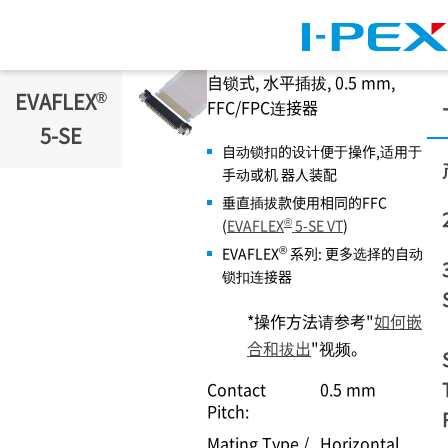
跳转到主要内容
自锁式, 水平插拔, 0.5 mm,
®
EVAFLEX
FFC/FPC连接器
5-SE
自动锁扣的设计便于操作,适用于
手动或机 器人装配
垂直插拔款使用相同的FFC
®
(
EVAFLEX
5-SE VT
)
®
EVAFLEX
系列: 更多选择的自动
锁扣连接器
*操作方法请参考"
如何嵌
合和拔出
"视频。
Contact
0.5 mm
Pitch:
Mating Type /
Horizontal