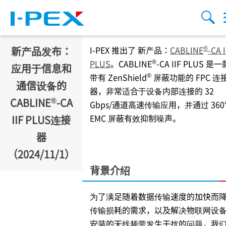
跳转到主要内容
Menu
搜索
®
新产品发布：
I-PEX
推出了 新产品：
CABLINE
-CA I
®
PLUS
。CABLINE
-CA IIF PLUS 是一
应用于信息和
®
带有 ZenShield
屏蔽功能的 FPC 连
通信设备的
器，非常适合于设备内部连接的 32
®
CABLINE
-CA
Gbps/通道高速传输应用，并通过 360
EMC 屏蔽有效抑制噪声。
IIF PLUS连接
器
（2024/11/1）
背景介绍
为了满足随着数据传输速度的加快而
传输损耗的需求，以及解决物联网设
安装的天线频带发生干扰的问题，我