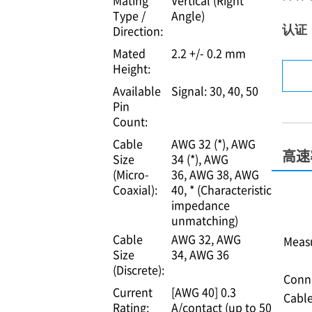
Mating
Vertical (Right
Type /
Angle)
认证
Direction:
Mated
2.2 +/- 0.2 mm
Height:
Available
Signal: 30, 40, 50
Pin
Count:
Cable
AWG 32 (*)
AWG
高速率
Size
34 (*)
AWG
(Micro-
36
AWG 38
AWG
Coaxial):
40
* (Characteristic
impedance
unmatching)
Cable
AWG 32
AWG
Meas
Size
34
AWG 36
(Discrete):
Conne
Current
[AWG 40] 0.3
Cable
Rating:
A/contact (up to 50