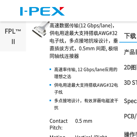
跳转到主要内容
高速数据传输(12 Gbps/lane)，
FPL™
供电用途最大支持搭载AWG#32
下载
电子线，多点接地抗噪设计，垂
II
直插拔方式，0.5mm 间距, 极细
产品
同轴线连接器
2D
高速率传输, 12 Gbps/lane应用的
理想之选
3D S
供电用途最大支持搭载AWG#32电
子线
Spec
多点接地设计，有效屏蔽电磁波干
扰
PCB/
Contact
0.5 mm
Pitch:
操作